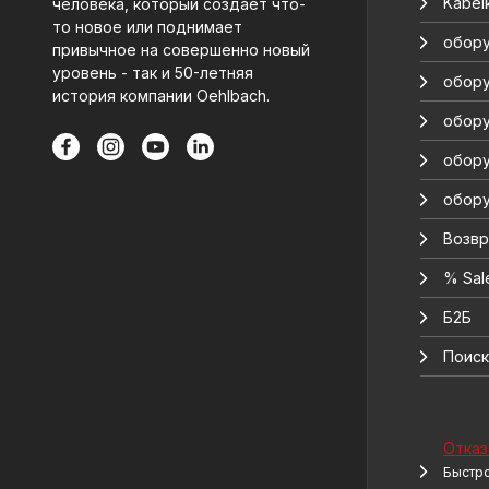
Kabelk
человека, который создает что-
то новое или поднимает
обору
привычное на совершенно новый
уровень - так и 50-летняя
обору
история компании Oehlbach.
обору
обору
обору
Возвр
% Sal
Б2Б
Поиск
Отказ
Быстро