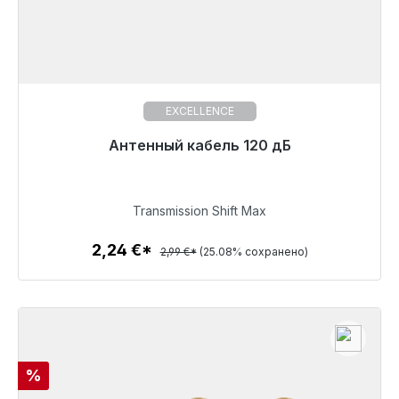
EXCELLENCE
Готовы к немедленной отправке, срок поставки
Антенный кабель 120 дБ
48 часов*
2,24 €
Transmission Shift Max
2,24 €*
2,99 €*
(25.08% сохранено)
Детали
Скидка
%