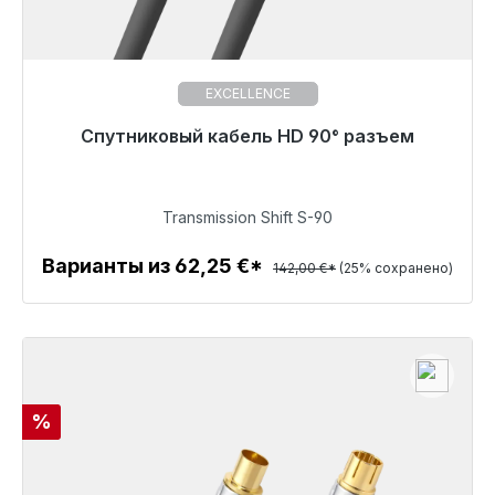
EXCELLENCE
Готовы к немедленной отправке, срок поставки
Спутниковый кабель HD 90° разъем
48 часов*
106,50 €
Transmission Shift S-90
Варианты из 62,25 €*
142,00 €*
(25% сохранено)
Детали
Скидка
%