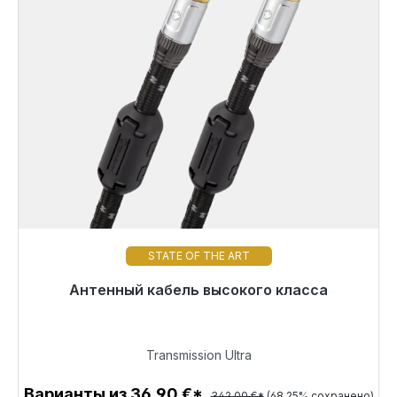
STATE OF THE ART
Готовы к немедленной отправке, срок поставки
Антенный кабель высокого класса
48 часов*
108,57 €
Transmission Ultra
Варианты из 36,90 €*
342,00 €*
(68.25% сохранено)