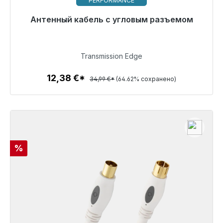
PERFORMANCE
Готовы к немедленной отправке, срок поставки
Антенный кабель с угловым разъемом
48 часов*
12,38 €
Transmission Edge
12,38 €*
34,99 €*
(64.62% сохранено)
Детали
Скидка
%