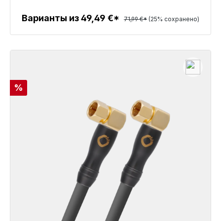
Варианты из 49,49 €*
71,99 €*
(25% сохранено)
Детали
Скидка
%