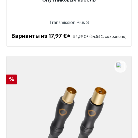
48 часов*
24,99 €
Transmission Plus S
Варианты из 17,97 €*
54,99 €*
(54.56% сохранено)
Детали
Скидка
%