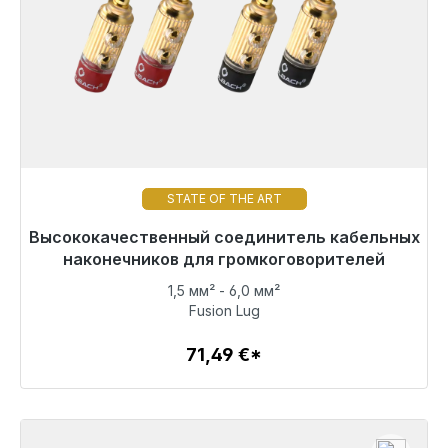
STATE OF THE ART
Высококачественный соединитель кабельных
Готовы к немедленной отправке, срок поставки
48 часов*
наконечников для громкоговорителей
1,5 мм² - 6,0 мм²
71,49 €
Fusion Lug
71,49 €*
Детали