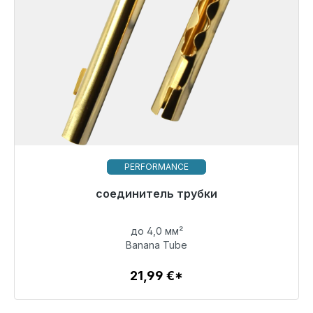
PERFORMANCE
Готовы к немедленной отправке, срок поставки
соединитель трубки
48 часов*
до 4,0 мм²
21,99 €
Banana Tube
21,99 €*
Детали