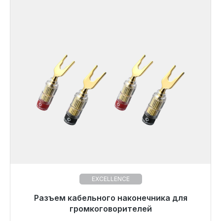
EXCELLENCE
Готовы к немедленной отправке, срок поставки
Разъем кабельного наконечника для
48 часов*
громкоговорителей