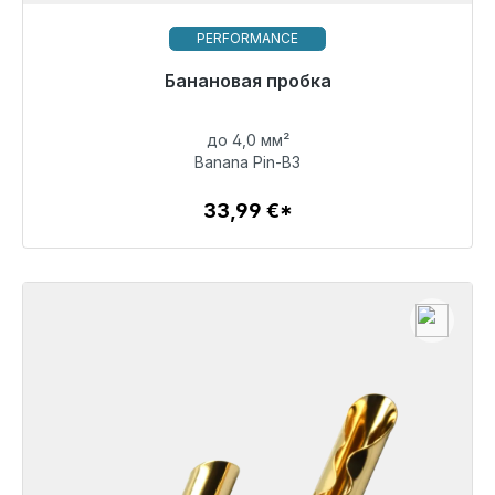
PERFORMANCE
Готовы к немедленной отправке, срок поставки
Банановая пробка
48 часов*
до 4,0 мм²
33,99 €
Banana Pin-B3
33,99 €*
Детали