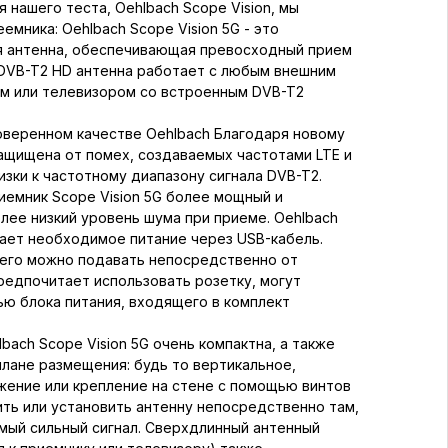
 нашего теста, Oehlbach Scope Vision, мы
емника: Oehlbach Scope Vision 5G - это
я антенна, обеспечивающая превосходный прием
 DVB-T2 HD антенна работает с любым внешним
м или телевизором со встроенным DVB-T2
оверенном качестве Oehlbach Благодаря новому
защищена от помех, создаваемых частотами LTE и
изки к частотному диапазону сигнала DVB-T2.
иемник Scope Vision 5G более мощный и
лее низкий уровень шума при приеме. Oehlbach
чает необходимое питание через USB-кабель.
него можно подавать непосредственно от
предпочитает использовать розетку, могут
ью блока питания, входящего в комплект
lbach Scope Vision 5G очень компактна, а также
плане размещения: будь то вертикальное,
жение или крепление на стене с помощью винтов
ить или установить антенну непосредственно там,
амый сильный сигнал. Сверхдлинный антенный