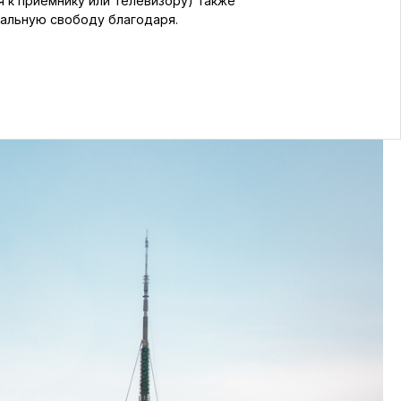
 к приемнику или телевизору) также
альную свободу благодаря.