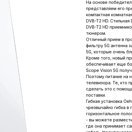
На основе победителя
представляем его пре
компактная комнатна
DVB-T2 HD. Стильная
DVB-T2 HD приемнико
тюнером.
Отличный прием в пр
фильтру 5G антенна 
5G, которые очень бл
Кроме того, новый пр
обеспечивает еще бо
Scope Vision 5G полу
Поэтому питание на 
телевизора. Те, кто 
сделать это с помощ
поставки.
Гибкая установка Oeh
чрезвычайно гибка в 
горизонтальное поло
- вы можете размест
где она принимает с