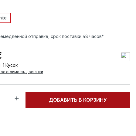
ite
немедленной отправке, срок поставки 48 часов*
€
:
1 Кусок
юс стоимость доставки
тво продукта: введите желаемое кол
ДОБАВИТЬ В КОРЗИНУ