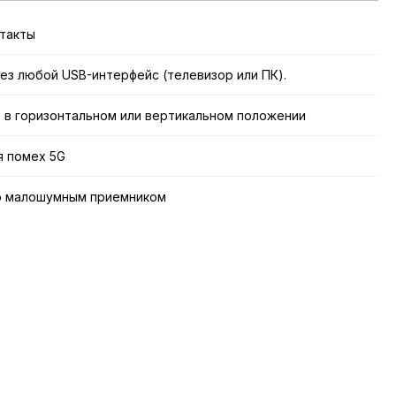
нтакты
ез любой USB-интерфейс (телевизор или ПК).
в горизонтальном или вертикальном положении
я помех 5G
о малошумным приемником