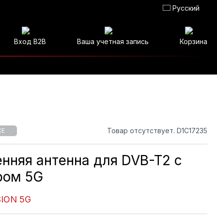
Русский
Вход B2B
Ваша учетная запись
Корзина
Товар отсутствует. D1C17235
CE
нняя антенна для DVB-T2 с
ром 5G
SION 5G