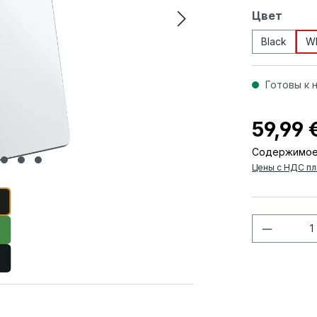
Выберите
Цвет
Black
Wh
Готовы к 
59,99 
Содержимое
Цены с НДС пл
Количес