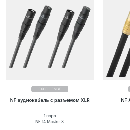
EXCELLENCE
NF аудиокабель с разъемом XLR
Готовы к немедленной отправке,
Готовы
NF 
срок поставки 48 часов*
сро
1 пара
285,00 €
NF 14 Master X