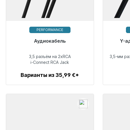
PERFORMANCE
Готовы к немедленной отправке,
Аудиокабель
Готовы
Y-а
срок поставки 48 часов*
сро
3,5 разъём на 2xRCA
3,5-мм ра
51,99 €
i-Connect RCA Jack
Варианты из 35,99 €*
Детали