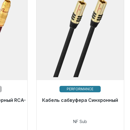
PERFORMANCE
ерный RCA-
отправке,
Кабель сабвуфера Синхронный
Скоро снова будет доступен
сов*
101,00 €
NF Sub