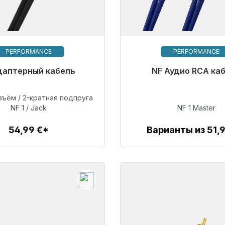
PERFORMANCE
PERFORMANCE
 к немедленной отправке,
даптерный кабель
Готовы к немедленной 
NF Аудио RCA ка
к поставки 48 часов*
срок поставки 48 ча
зъём / 2-кратная подпруга
54,99 €
99,00 €
NF 1 / Jack
NF 1 Master
54,99 €*
Варианты из 51,
Детали
Детали