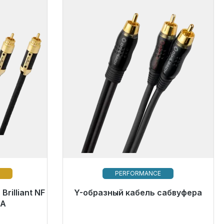
T
PERFORMANCE
rilliant NF
отправке,
Y-образный кабель сабвуфера
Скоро снова будет доступен
сов*
CA
142,00 €