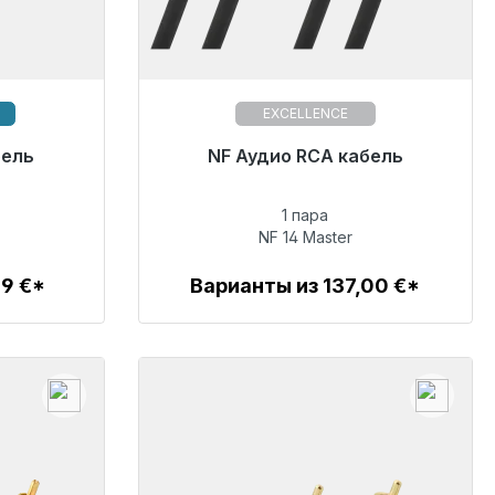
EXCELLENCE
отправке,
бель
Готовы к немедленной отправке,
NF Аудио RCA кабель
сов*
срок поставки 48 часов*
1 пара
218,00 €
NF 14 Master
99 €*
Варианты из 137,00 €*
Детали