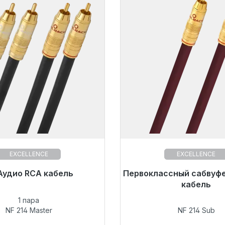
EXCELLENCE
EXCELLENCE
 к немедленной отправке,
Аудио RCA кабель
Первоклассный сабвуф
Готовы к немедленной 
к поставки 48 часов*
срок поставки 48 ча
кабель
1 пара
108,00 €
357,00 €
NF 214 Master
NF 214 Sub