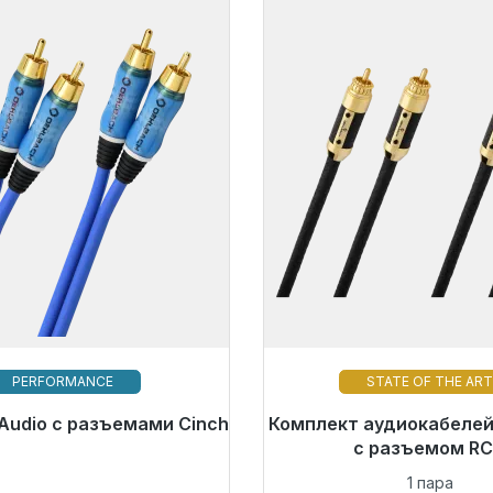
PERFORMANCE
STATE OF THE AR
Audio с разъемами Cinch
 к немедленной отправке,
Комплект аудиокабелей B
Готовы к немедленной 
к поставки 48 часов*
срок поставки 48 ча
с разъемом R
1 пара