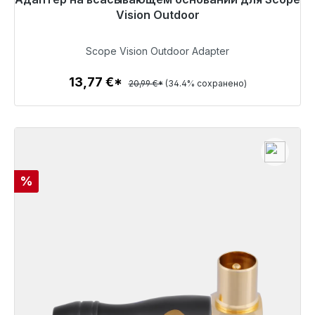
48 часов*
Vision Outdoor
13,77 €
Scope Vision Outdoor Adapter
13,77 €*
20,99 €*
(34.4% сохранено)
Детали
Скидка
%