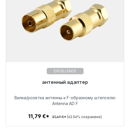
EXCELLENCE
Готовы к немедленной отправке, срок поставки
антенный адаптер
48 часов*
Вилка/розетка антенны к F-образному штепселю
11,79 €
Antenna AD F
11,79 €*
31,49 €*
(62.56% сохранено)
Детали