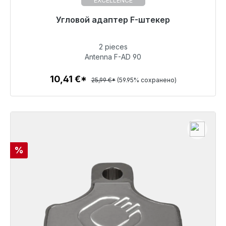
EXCELLENCE
Готовы к немедленной отправке, срок поставки
Угловой адаптер F-штекер
48 часов*
2 pieces
10,41 €
Antenna F-AD 90
10,41 €*
25,99 €*
(59.95% сохранено)
Детали
Скидка
%