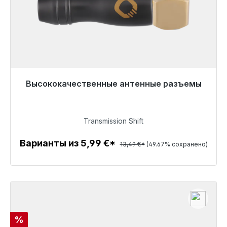
Высококачественные антенные разъемы
Готовы к немедленной отправке, срок поставки
48 часов*
Transmission Shift
6,79 €
Варианты из 5,99 €*
13,49 €*
(49.67% сохранено)
Детали
Скидка
%