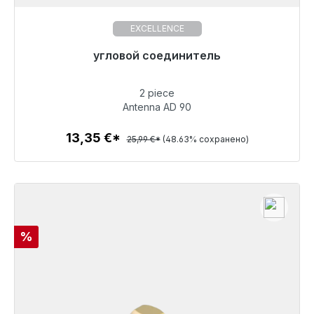
EXCELLENCE
Готовы к немедленной отправке, срок поставки
угловой соединитель
48 часов*
2 piece
13,35 €
Antenna AD 90
13,35 €*
25,99 €*
(48.63% сохранено)
Детали
Скидка
%