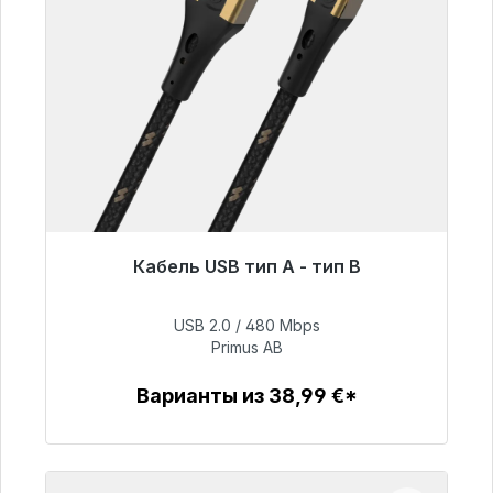
Кабель USB тип A - тип B
Готовы к немедленной отправке, срок
поставки 48 часов*
USB 2.0 / 480 Mbps
Primus AB
76,99 €
Варианты из 38,99 €*
Детали