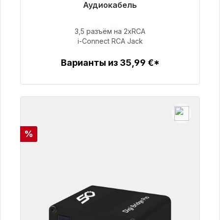
Аудиокабель
Готовы к немедленной отправке, срок
поставки 48 часов*
3,5 разъём на 2xRCA
i-Connect RCA Jack
51,99 €
Варианты из 35,99 €*
Детали
Скидка
%