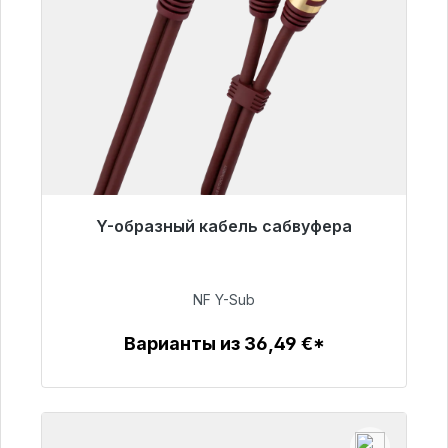
Y-образный кабель сабвуфера
Готовы к немедленной отправке, срок
поставки 48 часов*
NF Y-Sub
50,99 €
Варианты из 36,49 €*
Детали