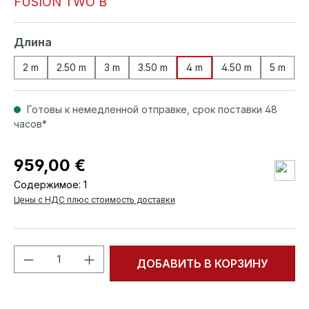
FUSION TWO B
Выберите
Длина
2 m
2.50 m
3 m
3.50 m
4 m
4.50 m
5 m
Готовы к немедленной отправке, срок поставки 48
часов*
959,00 €
Содержимое:
1
Цены с НДС плюс стоимость доставки
Количество продукта: введите желаем
ДОБАВИТЬ В КОРЗИНУ