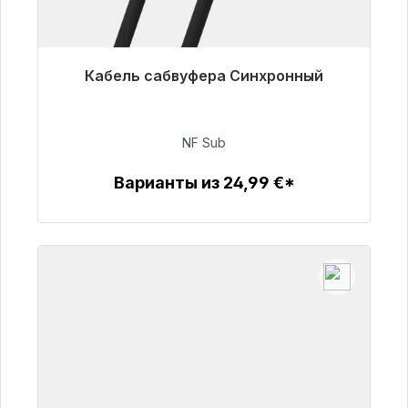
Кабель сабвуфера Синхронный
Готовы к немедленной отправке, срок
поставки 48 часов*
NF Sub
63,99 €
Варианты из 24,99 €*
Детали