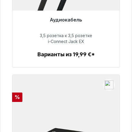
Аудиокабель
Готовы к немедленной отправке, срок
поставки 48 часов*
3,5 розетка к 3,5 розетке
i-Connect Jack EX
51,99 €
Варианты из 19,99 €*
Детали
Скидка
%