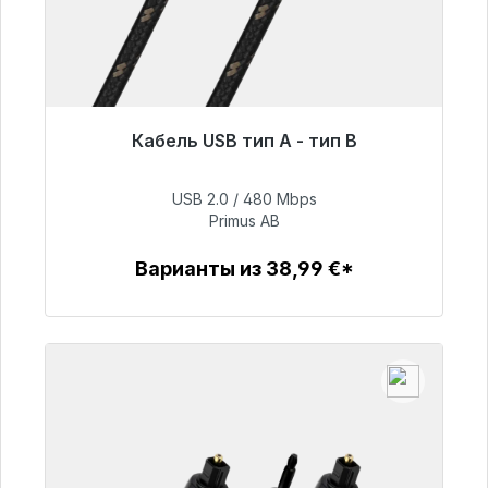
Кабель USB тип A - тип B
Готовы к немедленной отправке, срок
поставки 48 часов*
USB 2.0 / 480 Mbps
Primus AB
76,99 €
Варианты из 38,99 €*
Детали