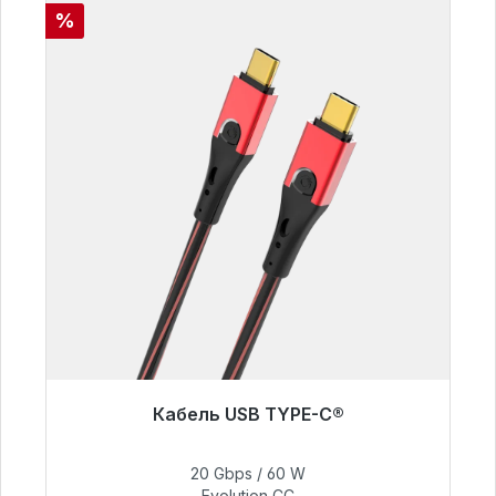
Скидка
%
Кабель USB TYPE-C®
Готовы к немедленной отправке, срок
поставки 48 часов*
20 Gbps / 60 W
Evolution CC