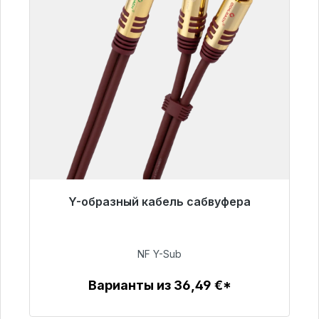
Y-образный кабель сабвуфера
Готовы к немедленной отправке, срок
поставки 48 часов*
NF Y-Sub
50,99 €
Варианты из 36,49 €*
Детали