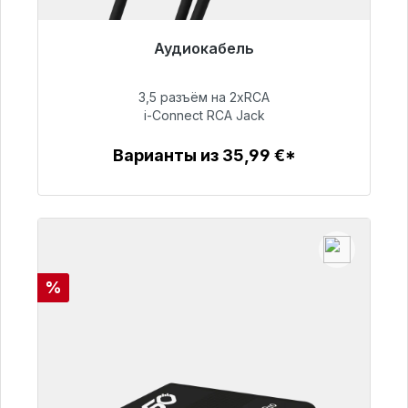
Аудиокабель
Готовы к немедленной отправке, срок
поставки 48 часов*
3,5 разъём на 2xRCA
i-Connect RCA Jack
51,99 €
Варианты из 35,99 €*
Детали
Скидка
%