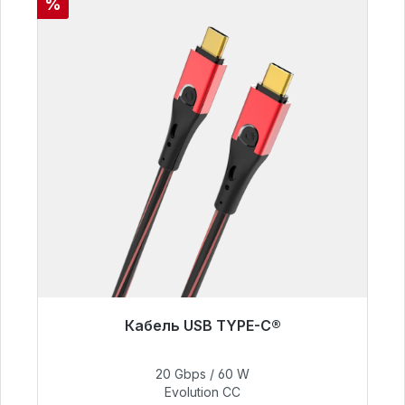
Скидка
%
Кабель USB TYPE-C®
Готовы к немедленной отправке, срок
поставки 48 часов*
20 Gbps / 60 W
Evolution CC