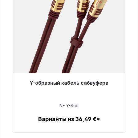
Y-образный кабель сабвуфера
Готовы к немедленной отправке, срок
поставки 48 часов*
NF Y-Sub
50,99 €
Варианты из 36,49 €*
Детали