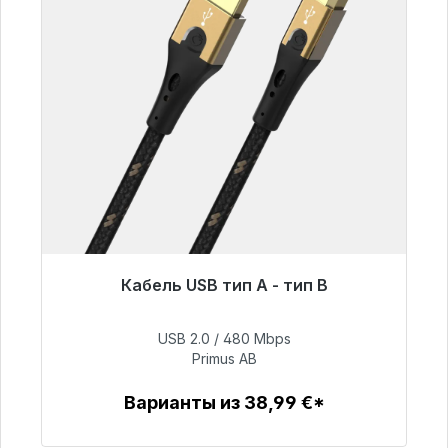
Кабель USB тип A - тип B
Готовы к немедленной отправке, срок
поставки 48 часов*
USB 2.0 / 480 Mbps
Primus AB
76,99 €
Варианты из 38,99 €*
Детали