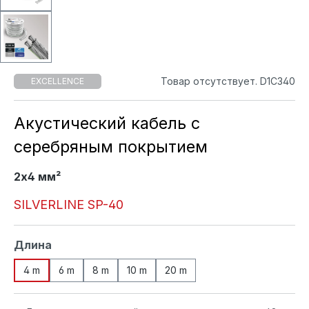
Товар отсутствует. D1C340
EXCELLENCE
Акустический кабель с
серебряным покрытием
2x4 мм²
SILVERLINE SP-40
Выберите
Длина
4 m
6 m
8 m
10 m
20 m