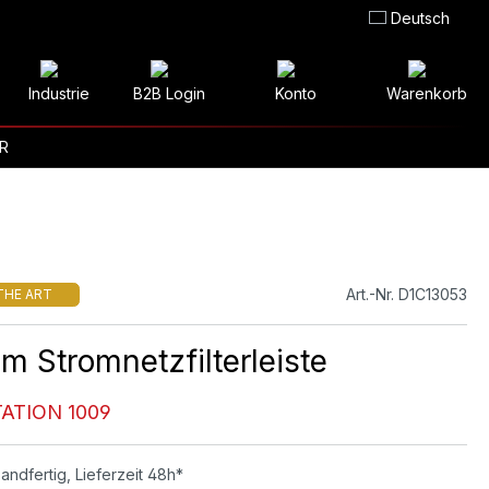
Deutsch
Industrie
B2B Login
Konto
Warenkorb
R
Art.-Nr. D1C13053
THE ART
m Stromnetzfilterleiste
ATION 1009
andfertig, Lieferzeit 48h*