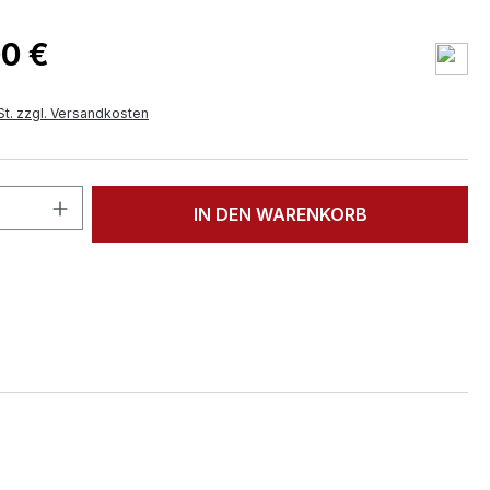
00 €
St. zzgl. Versandkosten
 Anzahl: Gib den gewünschten Wert ein 
IN DEN WARENKORB