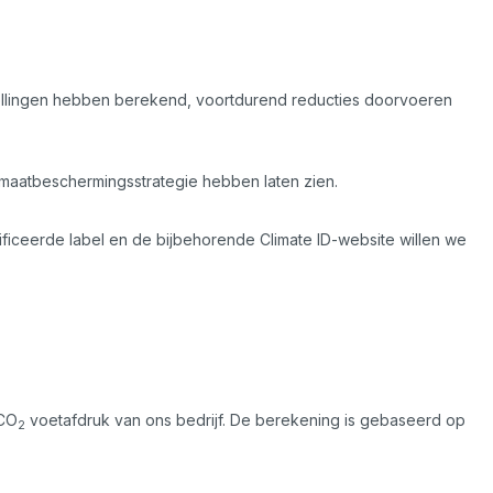
tellingen hebben berekend, voortdurend reducties doorvoeren
imaatbeschermingsstrategie hebben laten zien.
ificeerde label en de bijbehorende Climate ID-website willen we
 CO
voetafdruk van ons bedrijf. De berekening is gebaseerd op
2