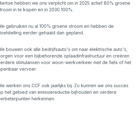
Hiertoe hebben we ons verplicht om in 2025 actief 80% groene
stroom in te kopen en in 2030 100%.
We gebruiken nu al 100% groene stroom en hebben de
doelstelling eerder gehaald dan gepland.
We bouwen ook alle bedrijfsauto's om naar elektrische auto's,
zorgen voor een bijbehorende oplaadinfrastructuur en creëren
verdere stimulansen voor woon-werkverkeer met de fiets of het
openbaar vervoer.
We werken ons CCF ook jaarlijks bij. Zo kunnen we ons succes
op het gebied van emissiereductie bijhouden en verdere
verbeterpunten herkennen.