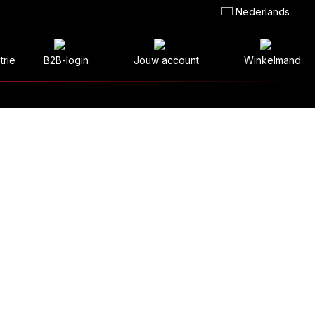
Nederlands
trie
B2B-login
Jouw account
Winkelmand