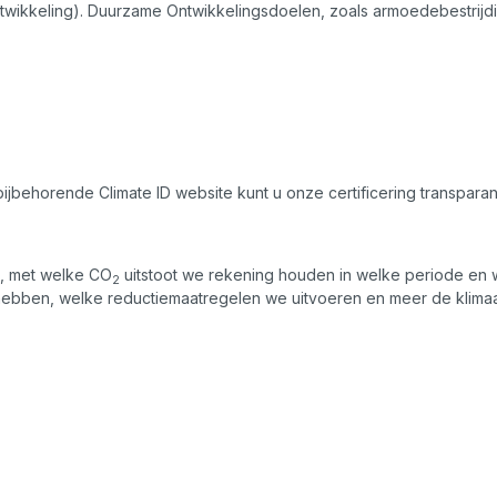
ikkeling). Duurzame Ontwikkelingsdoelen, zoals armoedebestrijd
bijbehorende Climate ID website kunt u onze certificering transpar
s, met welke CO
uitstoot we rekening houden in welke periode e
2
hebben, welke reductiemaatregelen we uitvoeren en meer de klimaa