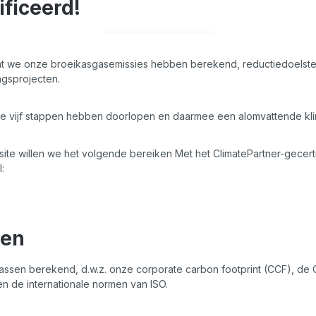
ificeerd!
t dat we onze broeikasgasemissies hebben berekend, reductiedoels
ngsprojecten.
lle vijf stappen hebben doorlopen en daarmee een alomvattende kl
site willen we het volgende bereiken Met het ClimatePartner-gecert
:
ken
assen berekend, d.w.z. onze corporate carbon footprint (CCF), de
 de internationale normen van ISO.