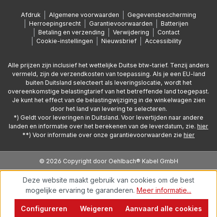
Afdruk
Algemene voorwaarden
Gegevensbescherming
Herroepingsrecht
Garantievoorwaarden
Batterijen
Betaling en verzending
Verwijdering
Contact
Cookie-instellingen
Nieuwsbrief
Accessibility
Alle prijzen zijn inclusief het wettelijke Duitse btw-tarief. Tenzij anders
vermeld, zijn de verzendkosten van toepassing. Als je een EU-land
buiten Duitsland selecteert als leveringslocatie, wordt het
overeenkomstige belastingtarief van het betreffende land toegepast.
Je kunt het effect van de belastingwijziging in de winkelwagen zien
door het land van levering te selecteren.
*) Geldt voor leveringen in Duitsland. Voor levertijden naar andere
landen en informatie over het berekenen van de leverdatum, zie.
hier
**) Voor informatie over onze garantievoorwaarden zie
hier
© 2026 Copyright door Oehlbach® Kabel GmbH
Deze website maakt gebruik van cookies om de best
mogelijke ervaring te garanderen.
Meer informatie...
Configureren
Weigeren
Aanvaard alle cookies