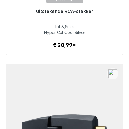
EXCELLENCE
Uitstekende RCA-stekker
tot 8,5mm
€ 20,99
Hyper Cut Cool Silver
€ 20,99*
Details