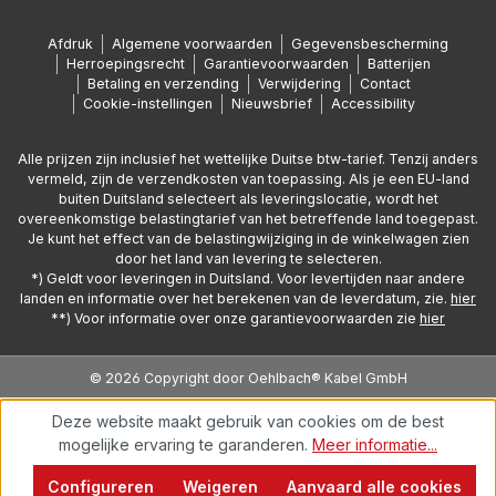
Afdruk
Algemene voorwaarden
Gegevensbescherming
Herroepingsrecht
Garantievoorwaarden
Batterijen
Betaling en verzending
Verwijdering
Contact
Cookie-instellingen
Nieuwsbrief
Accessibility
Alle prijzen zijn inclusief het wettelijke Duitse btw-tarief. Tenzij anders
vermeld, zijn de verzendkosten van toepassing. Als je een EU-land
buiten Duitsland selecteert als leveringslocatie, wordt het
overeenkomstige belastingtarief van het betreffende land toegepast.
Je kunt het effect van de belastingwijziging in de winkelwagen zien
door het land van levering te selecteren.
*) Geldt voor leveringen in Duitsland. Voor levertijden naar andere
landen en informatie over het berekenen van de leverdatum, zie.
hier
**) Voor informatie over onze garantievoorwaarden zie
hier
© 2026 Copyright door Oehlbach® Kabel GmbH
Deze website maakt gebruik van cookies om de best
mogelijke ervaring te garanderen.
Meer informatie...
Configureren
Weigeren
Aanvaard alle cookies