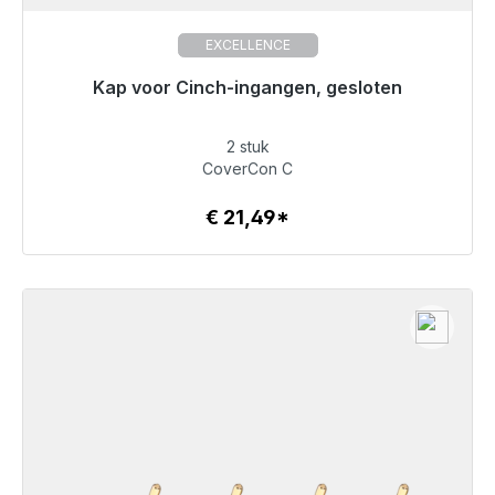
EXCELLENCE
Kap voor Cinch-ingangen, gesloten
Niet langer beschikbaar
2 stuk
€ 21,49
CoverCon C
€ 21,49*
Details