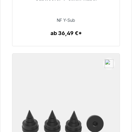
Sofort versandfertig, Lieferzeit 48h*
50,99 €
NF Y-Sub
ab 36,49 €*
Zum Artikel