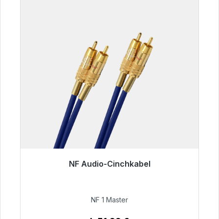
NF Audio-Cinchkabel
Sofort versandfertig, Lieferzeit 48h*
99,00 €
NF 1 Master