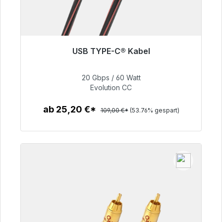
USB TYPE-C® Kabel
Sofort versandfertig, Lieferzeit 48h*
20 Gbps / 60 Watt
50,40 €
Evolution CC
ab 25,20 €*
109,00 €*
(53.76% gespart)
Zum Artikel