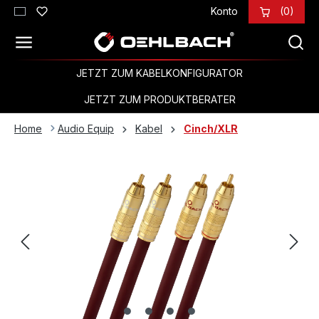
Konto
(0)
Zum Hauptinhalt springen
JETZT ZUM KABELKONFIGURATOR
JETZT ZUM PRODUKTBERATER
Home
Audio Equip
Kabel
Cinch/XLR