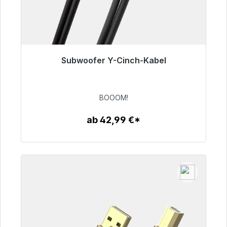
Subwoofer Y-Cinch-Kabel
Sofort versandfertig, Lieferzeit 48h*
53,49 €
BOOOM!
ab 42,99 €*
Zum Artikel