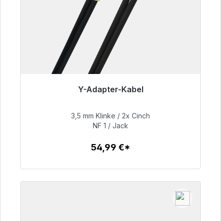
Y-Adapter-Kabel
Sofort versandfertig, Lieferzeit 48h*
3,5 mm Klinke / 2x Cinch
54,99 €
NF 1 / Jack
54,99 €*
Zum Artikel