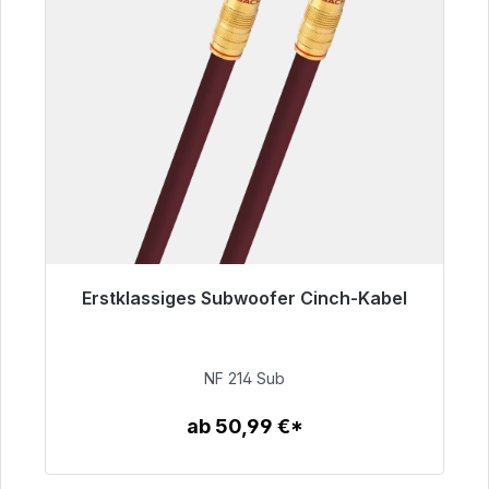
Erstklassiges Subwoofer Cinch-Kabel
Sofort versandfertig, Lieferzeit 48h*
94,00 €
NF 214 Sub
ab 50,99 €*
Zum Artikel