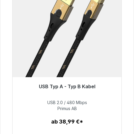
USB Typ A - Typ B Kabel
Sofort versandfertig, Lieferzeit 48h*
USB 2.0 / 480 Mbps
76,99 €
Primus AB
ab 38,99 €*
Zum Artikel