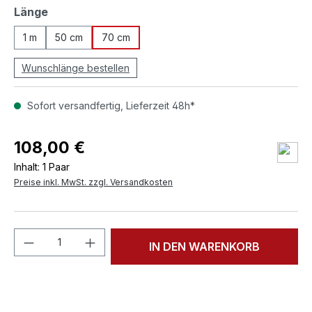
auswählen
Länge
1 m
50 cm
70 cm
Wunschlänge bestellen
Sofort versandfertig, Lieferzeit 48h*
108,00 €
Inhalt:
1 Paar
Preise inkl. MwSt. zzgl. Versandkosten
Produkt Anzahl: Gib den gewünschten We
IN DEN WARENKORB