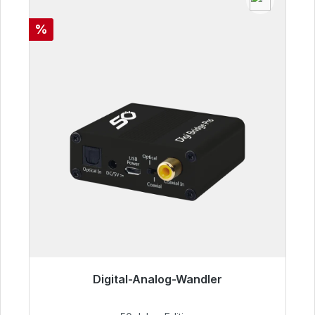
Rabatt
%
Digital-Analog-Wandler
Sofort versandfertig, Lieferzeit 48h*