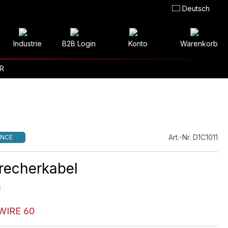
Deutsch
Industrie
B2B Login
Konto
Warenkorb
R
Art.-Nr. D1C1011
NCE
recherkabel
²
WIRE 60