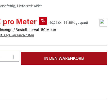
andfertig, Lieferzeit 48h*
€ pro Meter
%
20,99 €*
(33.35% gespart)
lmenge / Bestellintervall: 50 Meter
St. zzgl. Versandkosten
 Anzahl: Gib den gewünschten Wert ein 
IN DEN WARENKORB