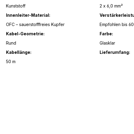
Kunststoff
2 x 6,0 mm²
Innenleiter-Material:
Verstärkerleist
OFC – sauerstofffreies Kupfer
Empfohlen bis 60
Kabel-Geometrie:
Farbe:
Rund
Glasklar
Kabellänge:
Lieferumfang:
50 m