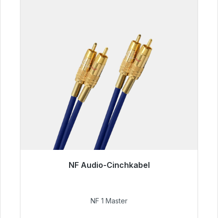
NF Audio-Cinchkabel
Sofort versandfertig, Lieferzeit 48h*
99,00 €
NF 1 Master