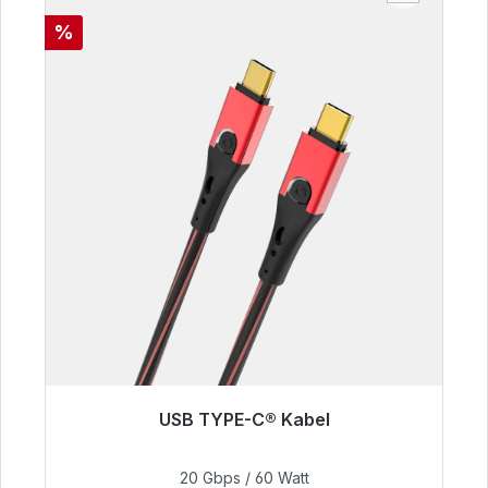
Rabatt
%
USB TYPE-C® Kabel
Sofort versandfertig, Lieferzeit 48h*
20 Gbps / 60 Watt