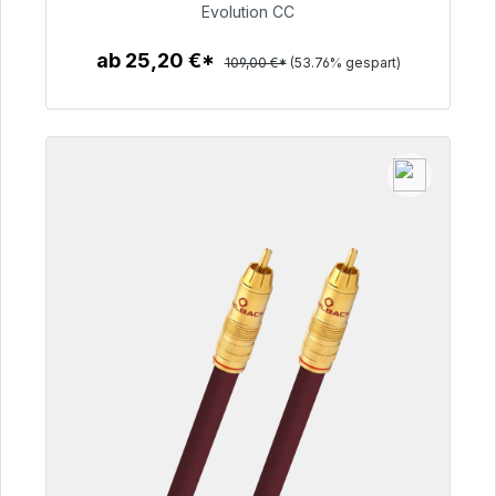
50,40 €
Evolution CC
ab 25,20 €*
109,00 €*
(53.76% gespart)
Zum Artikel