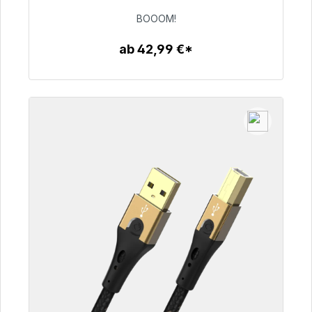
53,49 €
BOOOM!
ab 42,99 €*
Zum Artikel