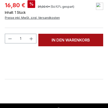
%
16,80 €
39,00 €*
(56.92% gespart)
Inhalt:
1 Stück
Preise inkl. MwSt. zzgl. Versandkosten
Produkt Anzahl: Gib den gewünschten We
IN DEN WARENKORB