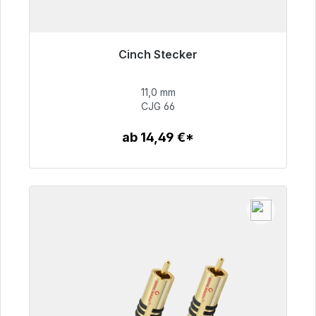
Cinch Stecker
Sofort versandfertig, Lieferzeit 48h*
11,0 mm
55,99 €
CJG 66
ab 14,49 €*
Zum Artikel