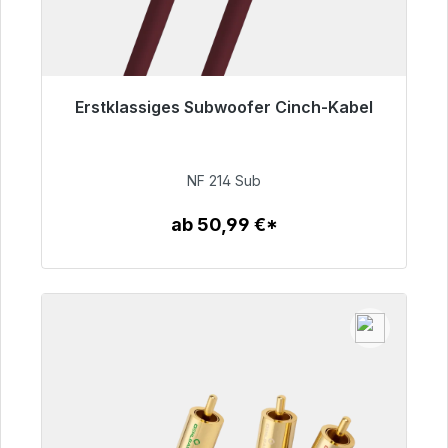
Erstklassiges Subwoofer Cinch-Kabel
Sofort versandfertig, Lieferzeit 48h*
94,00 €
NF 214 Sub
ab 50,99 €*
Zum Artikel