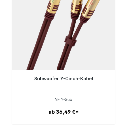
Subwoofer Y-Cinch-Kabel
Sofort versandfertig, Lieferzeit 48h*
50,99 €
NF Y-Sub
ab 36,49 €*
Zum Artikel