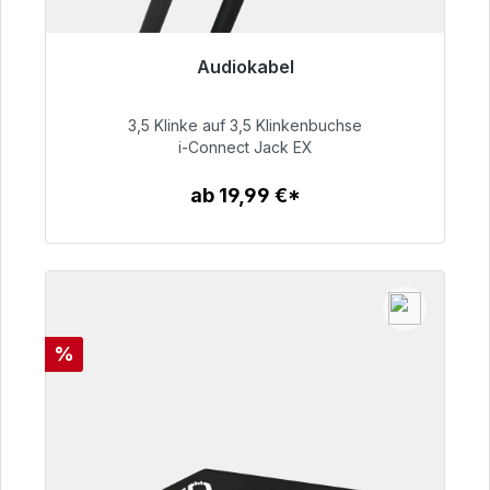
Audiokabel
Sofort versandfertig, Lieferzeit 48h*
3,5 Klinke auf 3,5 Klinkenbuchse
51,99 €
i-Connect Jack EX
ab 19,99 €*
Zum Artikel
Rabatt
%