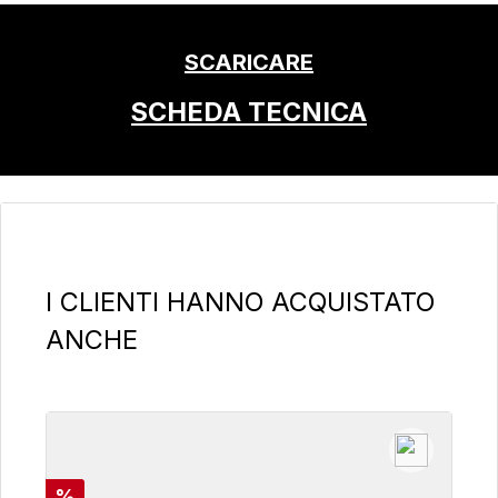
SCARICARE
SCHEDA TECNICA
Salta la galleria dei prodotti
I CLIENTI HANNO ACQUISTATO
ANCHE
Sconto
%