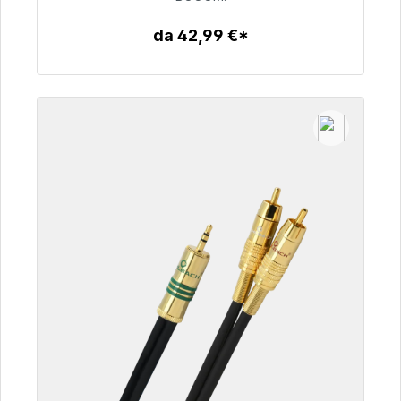
53,49 €
da 42,99 €*
Dettagli