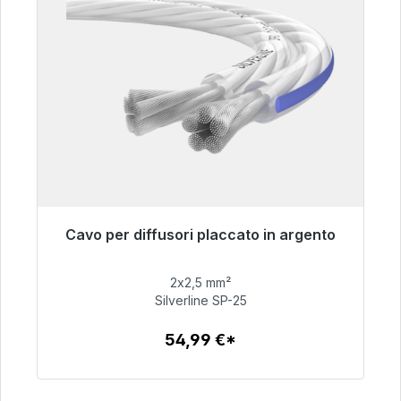
Cavo per diffusori placcato in argento
Pronto per la spedizione immediata, tempo di
consegna 48 ore*
2x2,5 mm²
Silverline SP-25
54,99 €
54,99 €*
Dettagli