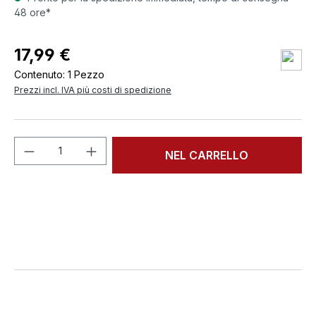
48 ore*
17,99 €
Contenuto:
1 Pezzo
Prezzi incl. IVA più costi di spedizione
Quantità del prodotto: inserisci la quant
NEL CARRELLO