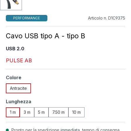
Articolo n. D1C9375
PERFORMANCE
Cavo USB tipo A - tipo B
USB 2.0
PULSE AB
Seleziona
Colore
Antracite
Seleziona
Lunghezza
1 m
3 m
5 m
7.50 m
10 m
Pronto per la spedizione immediata, tempo di consegna