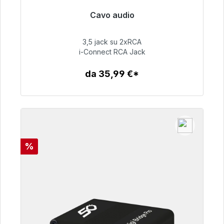
Cavo audio
Pronto per la spedizione immediata, tempo di
consegna 48 ore*
3,5 jack su 2xRCA
i-Connect RCA Jack
51,99 €
da 35,99 €*
Dettagli
Sconto
%