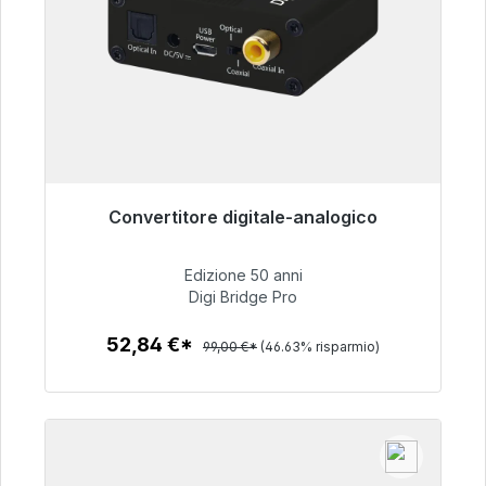
Convertitore digitale-analogico
Pronto per la spedizione immediata, tempo di
consegna 48 ore*
Edizione 50 anni
Digi Bridge Pro
52,84 €
52,84 €*
99,00 €*
(46.63% risparmio)
Dettagli