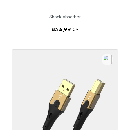
consegna 48 ore*
Shock Absorber
54,99 €
da 4,99 €*
Dettagli