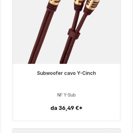
Subwoofer cavo Y-Cinch
Pronto per la spedizione immediata, tempo di
consegna 48 ore*
NF Y-Sub
50,99 €
da 36,49 €*
Dettagli