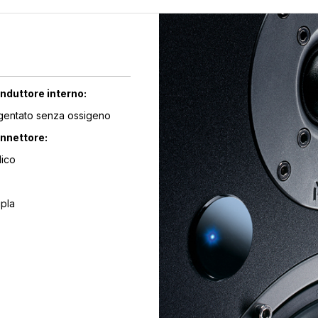
nduttore interno:
gentato senza ossigeno
onnettore:
lico
ipla