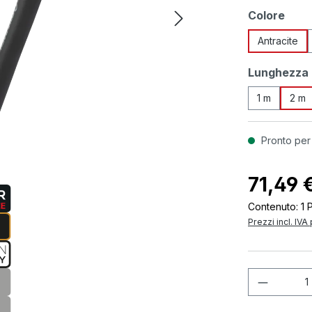
Seleziona
Colore
Antracite
Seleziona
Lunghezza
1 m
2 m
Pronto per
71,49 
Contenuto:
1 
Prezzi incl. IVA
Quantità