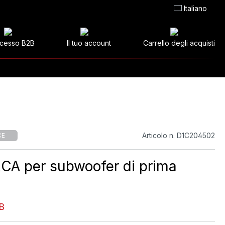
Italiano
cesso B2B
Il tuo account
Carrello degli acquisti
Articolo n. D1C204502
CE
CA per subwoofer di prima
B