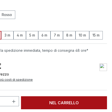
Rosso
3 m
4 m
5 m
6 m
7 m
8 m
10 m
15 m
 la spedizione immediata, tempo di consegna 48 ore*
€
Pezzo
 più costi di spedizione
 del prodotto: inserisci la quantità des
NEL CARRELLO