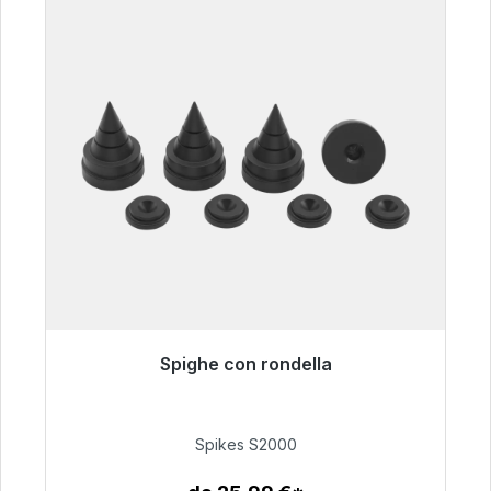
Spighe con rondella
Pronto per la spedizione immediata, tempo di
consegna 48 ore*
Spikes S2000
51,49 €