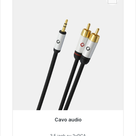
Cavo audio
Pronto per la spedizione immediata, tempo di
consegna 48 ore*
3,5 jack su 2xRCA