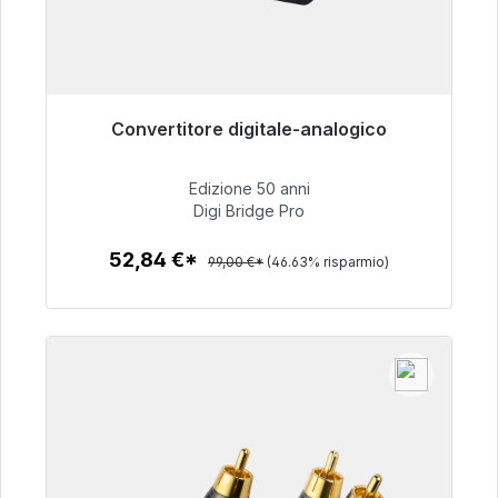
Convertitore digitale-analogico
Pronto per la spedizione immediata, tempo di
consegna 48 ore*
Edizione 50 anni
Digi Bridge Pro
52,84 €
52,84 €*
99,00 €*
(46.63% risparmio)
Dettagli