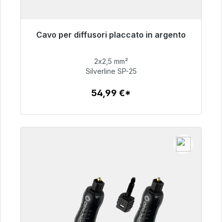
Cavo per diffusori placcato in argento
Pronto per la spedizione immediata, tempo di
consegna 48 ore*
2x2,5 mm²
Silverline SP-25
54,99 €
54,99 €*
Dettagli