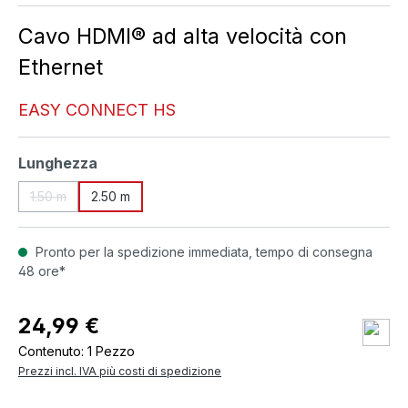
Cavo HDMI® ad alta velocità con
Ethernet
EASY CONNECT HS
Seleziona
Lunghezza
1.50 m
2.50 m
(Questa opzione non è al momento disponibile.)
Pronto per la spedizione immediata, tempo di consegna
48 ore*
24,99 €
Contenuto:
1 Pezzo
Prezzi incl. IVA più costi di spedizione