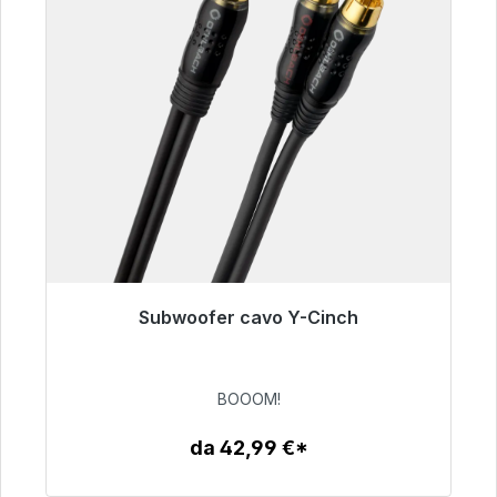
Subwoofer cavo Y-Cinch
Pronto per la spedizione immediata, tempo di
consegna 48 ore*
BOOOM!
53,49 €
da 42,99 €*
Dettagli