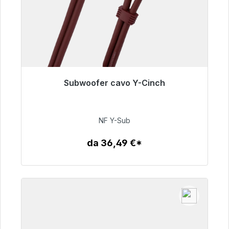
Subwoofer cavo Y-Cinch
Pronto per la spedizione immediata, tempo di
consegna 48 ore*
NF Y-Sub
50,99 €
da 36,49 €*
Dettagli