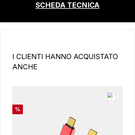
SCHEDA TECNICA
Salta la galleria dei prodotti
I CLIENTI HANNO ACQUISTATO
ANCHE
Sconto
%