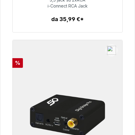
i-Connect RCA Jack
51,99 €
da 35,99 €*
Dettagli
Sconto
%