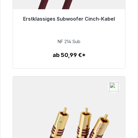
Erstklassiges Subwoofer Cinch-Kabel
Sofort versandfertig, Lieferzeit 48h*
94,00 €
NF 214 Sub
ab 50,99 €*
Zum Artikel