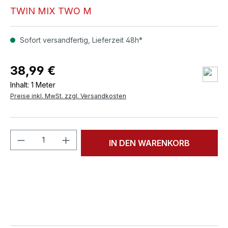
TWIN MIX TWO M
Sofort versandfertig, Lieferzeit 48h*
38,99 €
Inhalt:
1 Meter
Preise inkl. MwSt. zzgl. Versandkosten
Produkt Anzahl: Gib den gewünschten We
IN DEN WARENKORB