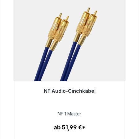
NF Audio-Cinchkabel
Sofort versandfertig, Lieferzeit 48h*
99,00 €
NF 1 Master
ab 51,99 €*
Zum Artikel