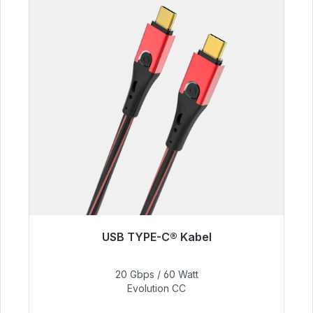
USB TYPE-C® Kabel
Sofort versandfertig, Lieferzeit 48h*
20 Gbps / 60 Watt
50,40 €
Evolution CC