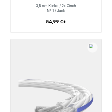
3,5 mm Klinke / 2x Cinch
54,99 €
NF 1 / Jack
54,99 €*
Zum Artikel