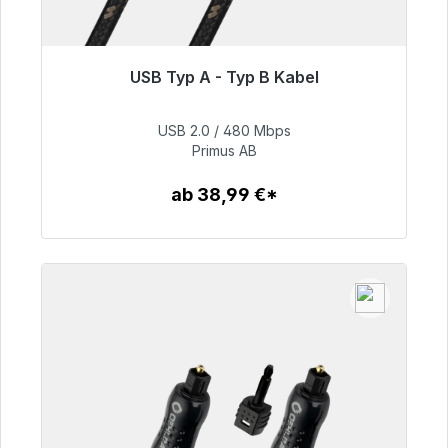
USB Typ A - Typ B Kabel
Sofort versandfertig, Lieferzeit 48h*
USB 2.0 / 480 Mbps
76,99 €
Primus AB
ab 38,99 €*
Zum Artikel