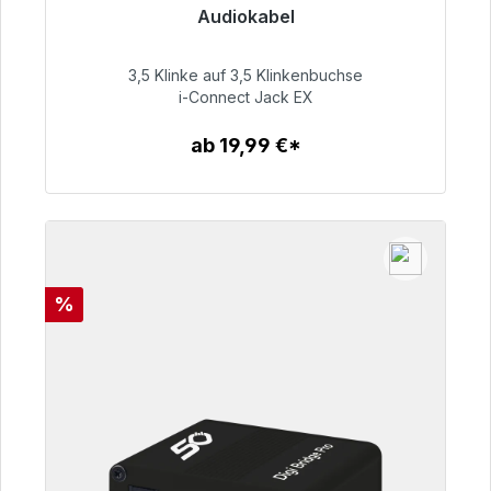
Audiokabel
Sofort versandfertig, Lieferzeit 48h*
3,5 Klinke auf 3,5 Klinkenbuchse
51,99 €
i-Connect Jack EX
ab 19,99 €*
Zum Artikel
Rabatt
%