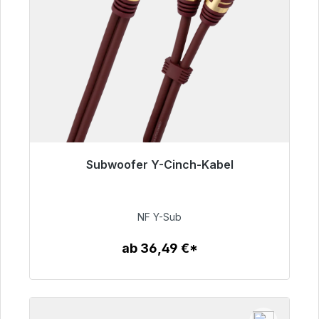
Subwoofer Y-Cinch-Kabel
Sofort versandfertig, Lieferzeit 48h*
50,99 €
NF Y-Sub
ab 36,49 €*
Zum Artikel