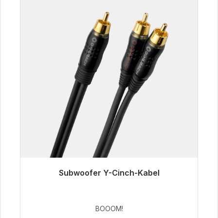
Subwoofer Y-Cinch-Kabel
Sofort versandfertig, Lieferzeit 48h*
53,49 €
BOOOM!