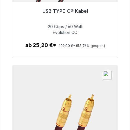
USB TYPE-C® Kabel
Sofort versandfertig, Lieferzeit 48h*
20 Gbps / 60 Watt
50,40 €
Evolution CC
ab 25,20 €*
109,00 €*
(53.76% gespart)
Zum Artikel