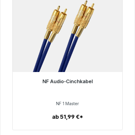
NF Audio-Cinchkabel
Sofort versandfertig, Lieferzeit 48h*
99,00 €
NF 1 Master
ab 51,99 €*
Zum Artikel