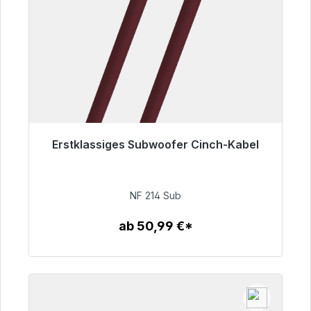
Erstklassiges Subwoofer Cinch-Kabel
Sofort versandfertig, Lieferzeit 48h*
94,00 €
NF 214 Sub
ab 50,99 €*
Zum Artikel