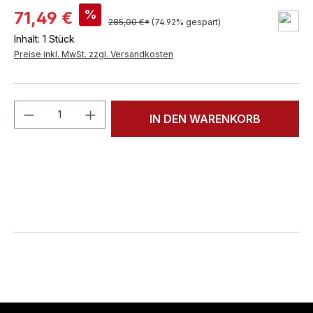
%
71,49 €
285,00 €*
(74.92% gespart)
Inhalt:
1 Stück
Preise inkl. MwSt. zzgl. Versandkosten
Produkt Anzahl: Gib den gewünschten We
IN DEN WARENKORB