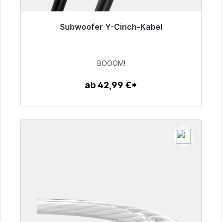
Subwoofer Y-Cinch-Kabel
Sofort versandfertig, Lieferzeit 48h*
53,49 €
BOOOM!
ab 42,99 €*
Zum Artikel