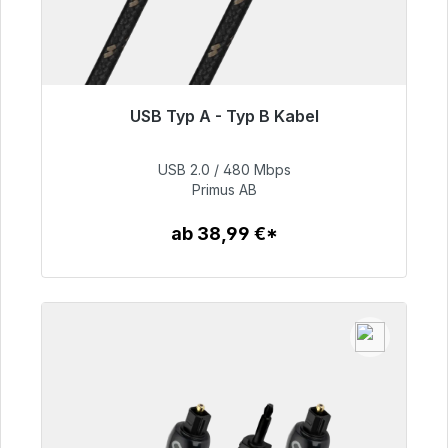
USB Typ A - Typ B Kabel
Sofort versandfertig, Lieferzeit 48h*
USB 2.0 / 480 Mbps
76,99 €
Primus AB
ab 38,99 €*
Zum Artikel