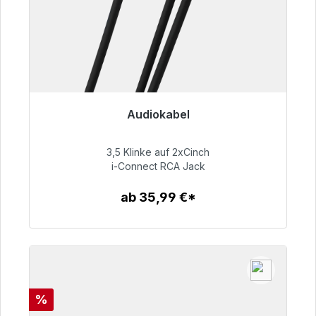
Audiokabel
Sofort versandfertig, Lieferzeit 48h*
3,5 Klinke auf 2xCinch
51,99 €
i-Connect RCA Jack
ab 35,99 €*
Zum Artikel
Rabatt
%