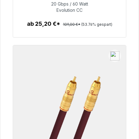
20 Gbps / 60 Watt
50,40 €
Evolution CC
ab 25,20 €*
109,00 €*
(53.76% gespart)
Zum Artikel