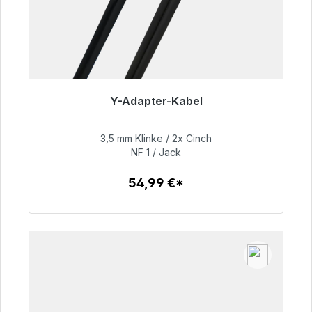
Y-Adapter-Kabel
Sofort versandfertig, Lieferzeit 48h*
3,5 mm Klinke / 2x Cinch
54,99 €
NF 1 / Jack
54,99 €*
Zum Artikel