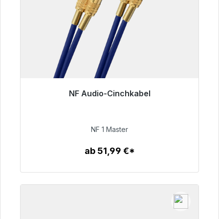
NF Audio-Cinchkabel
Sofort versandfertig, Lieferzeit 48h*
99,00 €
NF 1 Master
ab 51,99 €*
Zum Artikel