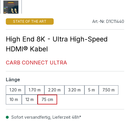
Art.-Nr. D1C11440
STATE OF THE ART
High End 8K - Ultra High-Speed
HDMI® Kabel
CARB CONNECT ULTRA
auswählen
Länge
1.20 m
1.70 m
2.20 m
3.20 m
5 m
7.50 m
10 m
12 m
75 cm
Sofort versandfertig, Lieferzeit 48h*