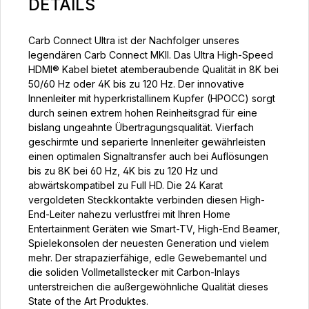
DETAILS
Carb Connect Ultra ist der Nachfolger unseres
legendären Carb Connect MKII. Das Ultra High-Speed
HDMI® Kabel bietet atemberaubende Qualität in 8K bei
50/60 Hz oder 4K bis zu 120 Hz. Der innovative
Innenleiter mit hyperkristallinem Kupfer (HPOCC) sorgt
durch seinen extrem hohen Reinheitsgrad für eine
bislang ungeahnte Übertragungsqualität. Vierfach
geschirmte und separierte Innenleiter gewährleisten
einen optimalen Signaltransfer auch bei Auflösungen
bis zu 8K bei 60 Hz, 4K bis zu 120 Hz und
abwärtskompatibel zu Full HD. Die 24 Karat
vergoldeten Steckkontakte verbinden diesen High-
End-Leiter nahezu verlustfrei mit Ihren Home
Entertainment Geräten wie Smart-TV, High-End Beamer,
Spielekonsolen der neuesten Generation und vielem
mehr. Der strapazierfähige, edle Gewebemantel und
die soliden Vollmetallstecker mit Carbon-Inlays
unterstreichen die außergewöhnliche Qualität dieses
State of the Art Produktes.