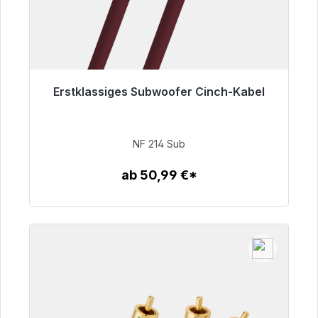
Erstklassiges Subwoofer Cinch-Kabel
Sofort versandfertig, Lieferzeit 48h*
94,00 €
NF 214 Sub
ab 50,99 €*
Zum Artikel