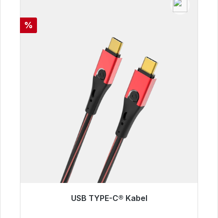
Rabatt
%
USB TYPE-C® Kabel
Sofort versandfertig, Lieferzeit 48h*