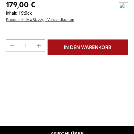
179,00 €
Inhalt:
1 Stück
Preise inkl. MwSt. zzgl. Versandkosten
Produkt Anzahl: Gib den gewünschten We
IN DEN WARENKORB
ANSCHLÜSSE