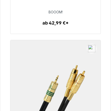
53,49 €
BOOOM!
ab 42,99 €*
Zum Artikel