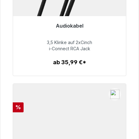
Audiokabel
Sofort versandfertig, Lieferzeit 48h*
3,5 Klinke auf 2xCinch
51,99 €
i-Connect RCA Jack
ab 35,99 €*
Zum Artikel
Rabatt
%