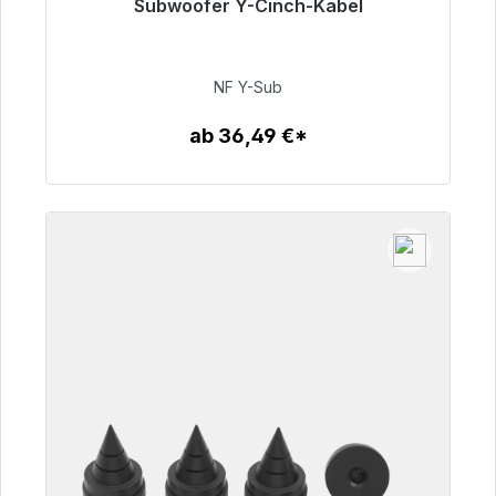
Subwoofer Y-Cinch-Kabel
Sofort versandfertig, Lieferzeit 48h*
50,99 €
NF Y-Sub
ab 36,49 €*
Zum Artikel