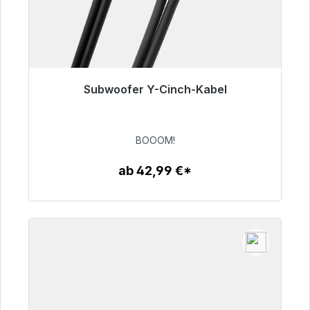
Subwoofer Y-Cinch-Kabel
Sofort versandfertig, Lieferzeit 48h*
53,49 €
BOOOM!
ab 42,99 €*
Zum Artikel