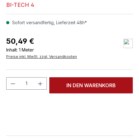
BI-TECH 4
Sofort versandfertig, Lieferzeit 48h*
50,49 €
Inhalt:
1 Meter
Preise inkl. MwSt. zzgl. Versandkosten
Produkt Anzahl: Gib den gewünschten We
IN DEN WARENKORB