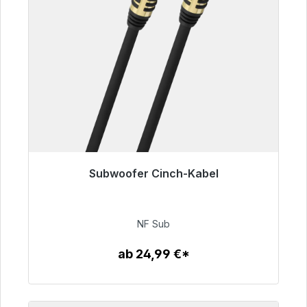
Subwoofer Cinch-Kabel
Sofort versandfertig, Lieferzeit 48h*
63,99 €
NF Sub
ab 24,99 €*
Zum Artikel