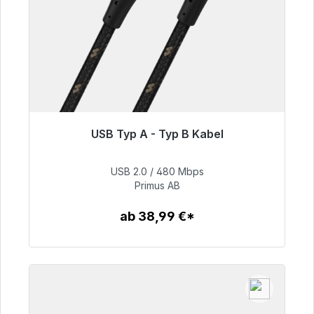
USB Typ A - Typ B Kabel
Sofort versandfertig, Lieferzeit 48h*
USB 2.0 / 480 Mbps
76,99 €
Primus AB
ab 38,99 €*
Zum Artikel