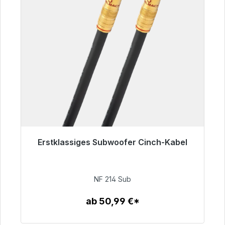
Erstklassiges Subwoofer Cinch-Kabel
Sofort versandfertig, Lieferzeit 48h*
94,00 €
NF 214 Sub
ab 50,99 €*
Zum Artikel