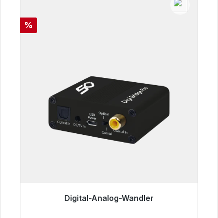
Rabatt
%
Digital-Analog-Wandler
Sofort versandfertig, Lieferzeit 48h*