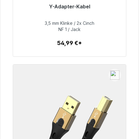
Y-Adapter-Kabel
Sofort versandfertig, Lieferzeit 48h*
3,5 mm Klinke / 2x Cinch
54,99 €
NF 1 / Jack
54,99 €*
Zum Artikel