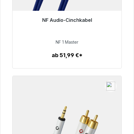
NF Audio-Cinchkabel
Sofort versandfertig, Lieferzeit 48h*
99,00 €
NF 1 Master
ab 51,99 €*
Zum Artikel