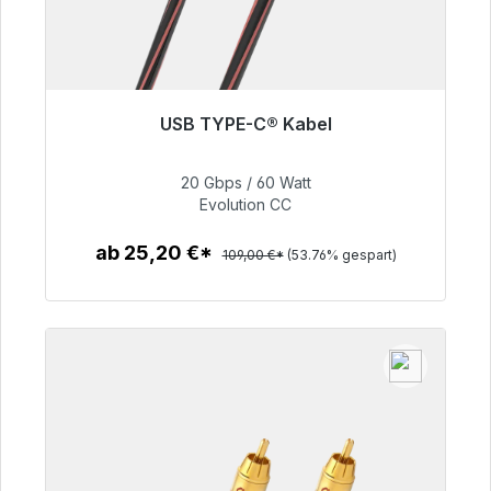
USB TYPE-C® Kabel
Sofort versandfertig, Lieferzeit 48h*
20 Gbps / 60 Watt
50,40 €
Evolution CC
ab 25,20 €*
109,00 €*
(53.76% gespart)
Zum Artikel