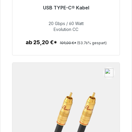
USB TYPE-C® Kabel
Sofort versandfertig, Lieferzeit 48h*
20 Gbps / 60 Watt
50,40 €
Evolution CC
ab 25,20 €*
109,00 €*
(53.76% gespart)
Zum Artikel