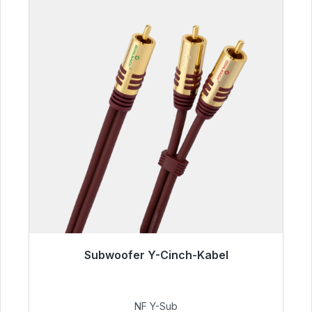
Subwoofer Y-Cinch-Kabel
Sofort versandfertig, Lieferzeit 48h*
50,99 €
NF Y-Sub