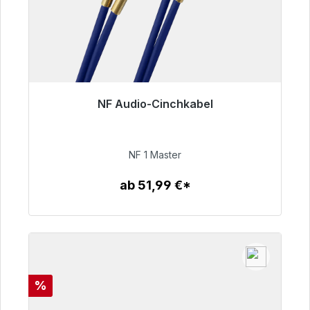
NF Audio-Cinchkabel
Sofort versandfertig, Lieferzeit 48h*
99,00 €
NF 1 Master
ab 51,99 €*
Zum Artikel
Rabatt
%