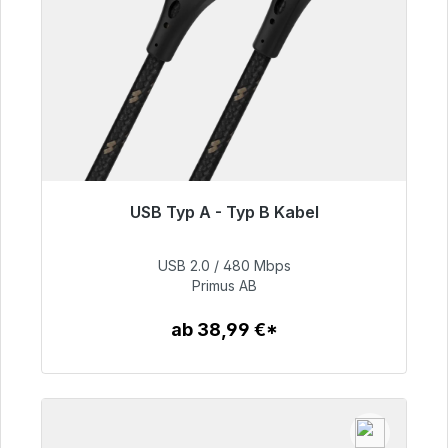
USB Typ A - Typ B Kabel
Sofort versandfertig, Lieferzeit 48h*
USB 2.0 / 480 Mbps
76,99 €
Primus AB
ab 38,99 €*
Zum Artikel