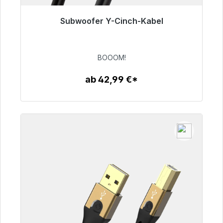
Subwoofer Y-Cinch-Kabel
Sofort versandfertig, Lieferzeit 48h*
53,49 €
BOOOM!
ab 42,99 €*
Zum Artikel