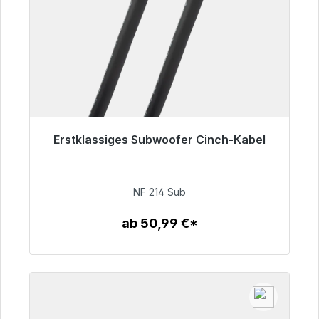
Erstklassiges Subwoofer Cinch-Kabel
Sofort versandfertig, Lieferzeit 48h*
94,00 €
NF 214 Sub
ab 50,99 €*
Zum Artikel