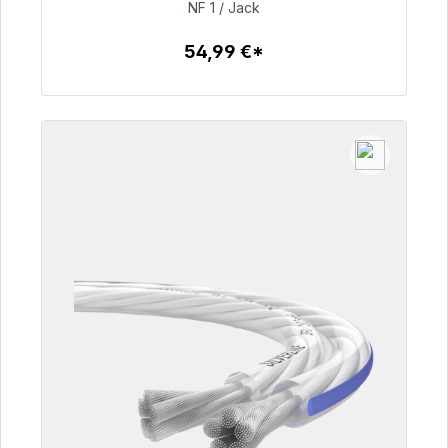
54,99 €
NF 1 / Jack
54,99 €*
Zum Artikel