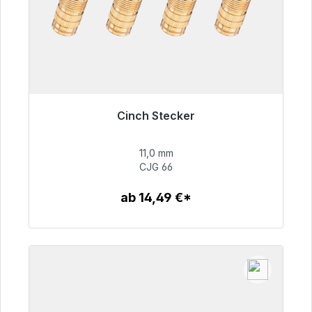
Cinch Stecker
Sofort versandfertig, Lieferzeit 48h*
11,0 mm
55,99 €
CJG 66
ab 14,49 €*
Zum Artikel