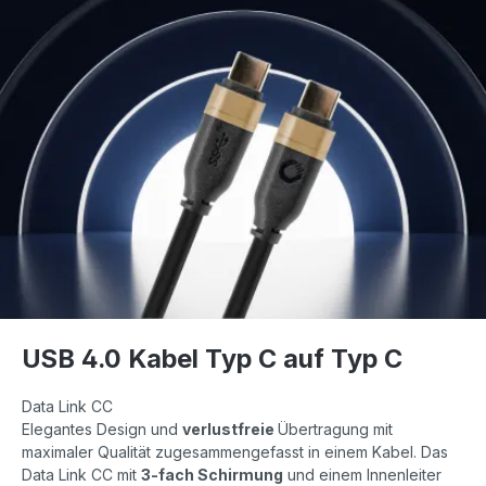
USB 4.0 Kabel Typ C auf Typ C
Data Link CC
Elegantes Design und
verlustfreie
Übertragung mit
maximaler Qualität zugesammengefasst in einem Kabel. Das
Data Link CC mit
3-fach Schirmung
und einem Innenleiter