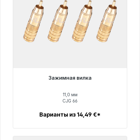
Зажимная вилка
Готовы к немедленной отправке, срок
поставки 48 часов*
11,0 мм
CJG 66
55,99 €
Варианты из 14,49 €*
Детали