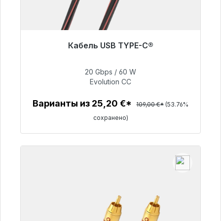
Кабель USB TYPE-C®
Готовы к немедленной отправке, срок
поставки 48 часов*
20 Gbps / 60 W
Evolution CC
50,40 €
Варианты из 25,20 €*
109,00 €*
(53.76%
сохранено)
Детали