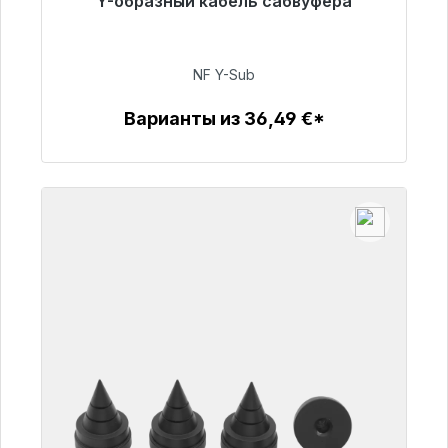
Y-образный кабель сабвуфера
Готовы к немедленной отправке, срок
поставки 48 часов*
NF Y-Sub
50,99 €
Варианты из 36,49 €*
Детали