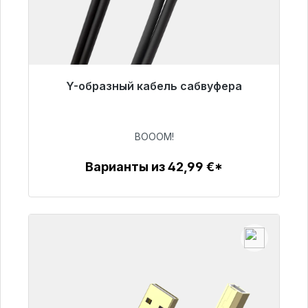
Y-образный кабель сабвуфера
Готовы к немедленной отправке, срок
поставки 48 часов*
BOOOM!
53,49 €
Варианты из 42,99 €*
Детали