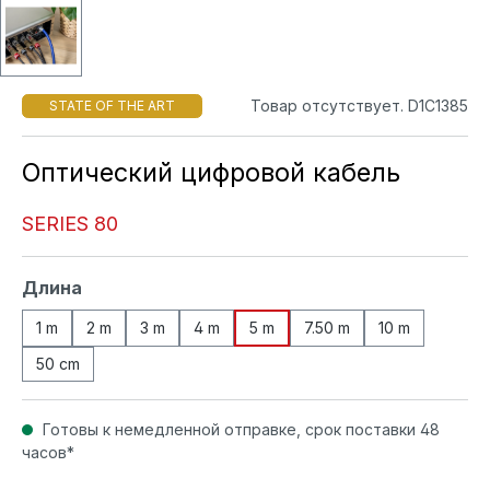
Товар отсутствует. D1C1385
STATE OF THE ART
Оптический цифровой кабель
SERIES 80
Выберите
Длина
1 m
2 m
3 m
4 m
5 m
7.50 m
10 m
50 cm
Готовы к немедленной отправке, срок поставки 48
часов*