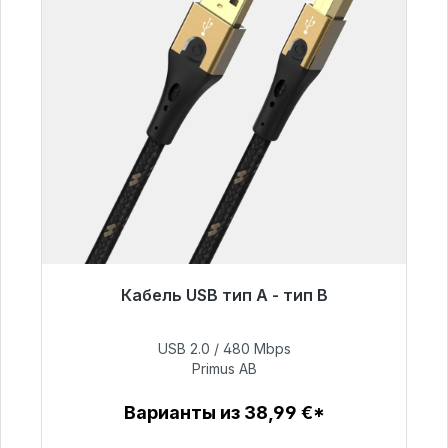
Кабель USB тип A - тип B
Готовы к немедленной отправке, срок
поставки 48 часов*
USB 2.0 / 480 Mbps
Primus AB
76,99 €
Варианты из 38,99 €*
Детали