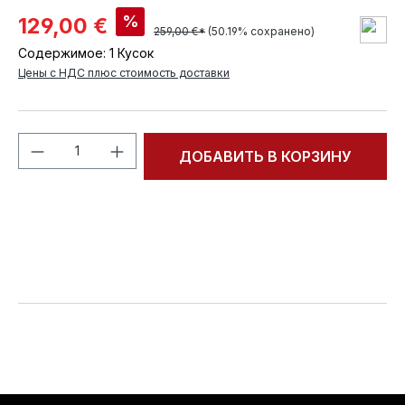
%
129,00 €
259,00 €*
(50.19% сохранено)
Содержимое:
1 Кусок
Цены с НДС плюс стоимость доставки
Количество продукта: введите желаем
ДОБАВИТЬ В КОРЗИНУ