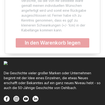
verzichte, da die von mir bestellte Ware
gemäß meinen individuellen Wünschen
angefertigt wird und somit eine Rückgabe
Info
ausgeschlossen ist. Ferner habe ich zu
Kenntnis genommen, dass es ggf. zu
kleineren Schwankungen (+/- 1cm) in der
Kabellänge kommen kann.
In den Warenkorb legen
Info
Die Geschichte vieler großer Marken oder Unternehmen
beginnt mit der Idee eines Einzelnen, die etwas Neues
Info
erschafft oder Bekanntes auf ein ganz neues Niveau hebt - so
auch die 50-Jährige Geschichte von Oehlbach.