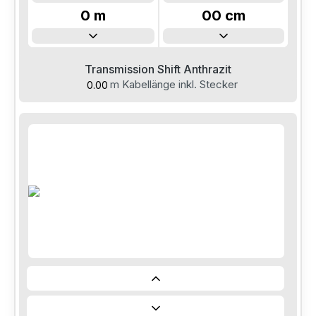
0
m
00
cm
Info
1
m
10
cm
2
m
20
cm
Transmission Shift Anthrazit
3
m
30
cm
m Kabellänge inkl. Stecker
4
m
40
cm
5
m
50
cm
6
m
60
cm
7
m
70
cm
8
m
80
cm
9
m
90
cm
10
m
00
cm
Info
11
m
10
cm
12
m
13
m
14
m