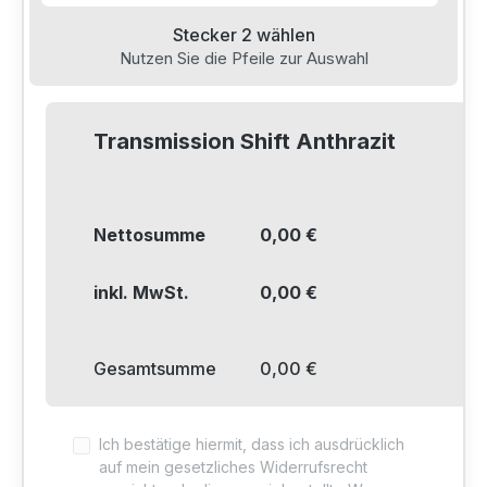
15
m
Stecker 2 wählen
16
m
Nutzen Sie die Pfeile zur Auswahl
Info
17
m
18
m
Transmission Shift Anthrazit
19
m
20
m
Info
Nettosumme
0,00 €
inkl. MwSt.
0,00 €
Gesamtsumme
0,00 €
Info
Ich bestätige hiermit, dass ich ausdrücklich
auf mein gesetzliches Widerrufsrecht