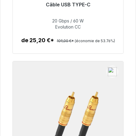
Câble USB TYPE-C
Prêt à être expédié, délai de livraison 48h*
20 Gbps / 60 W
50,40 €
Evolution CC
de 25,20 €*
109,00 €*
(économie de 53.76%)
Détails