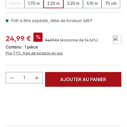
1.20 m
1.70 m
2.20 m
3.20 m
5.10 m
75 cm
(Cette option n'est pas disponible pour le moment.)
Prêt à être expédié, délai de livraison 48h*
%
24,99 €
54,99 €*
(économie de 54.56%)
Contenu :
1 pièce
Prix TTC, frais de livraison en sus
Quantité de produit : Entrez la quantité
AJOUTER AU PANIER