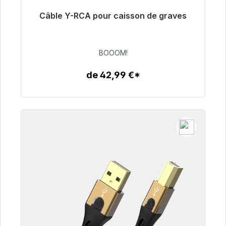
Câble Y-RCA pour caisson de graves
Prêt à être expédié, délai de livraison 48h*
53,49 €
BOOOM!
de 42,99 €*
Détails