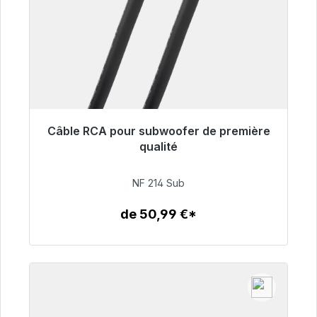
Câble RCA pour subwoofer de première
Prêt à être expédié, délai de livraison 48h*
qualité
94,00 €
NF 214 Sub
de 50,99 €*
Détails