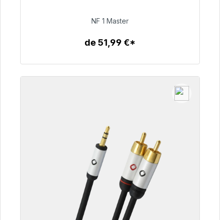
99,00 €
NF 1 Master
de 51,99 €*
Détails