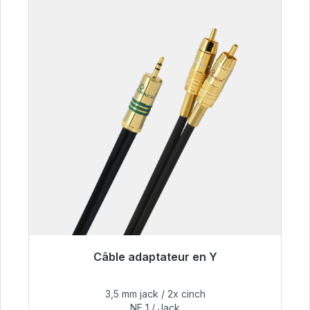
Câble adaptateur en Y
Prêt à être expédié, délai de livraison 48h*
3,5 mm jack / 2x cinch
54,99 €
NF 1 / Jack