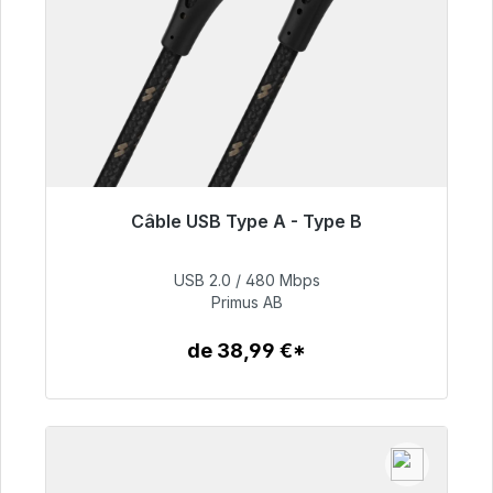
Câble USB Type A - Type B
Prêt à être expédié, délai de livraison 48h*
USB 2.0 / 480 Mbps
76,99 €
Primus AB
de 38,99 €*
Détails