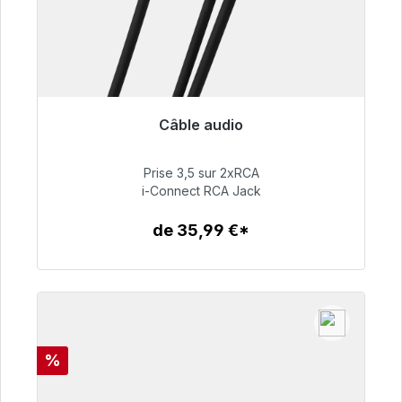
Câble audio
Prêt à être expédié, délai de livraison 48h*
Prise 3,5 sur 2xRCA
51,99 €
i-Connect RCA Jack
de 35,99 €*
Détails
Réduction
%