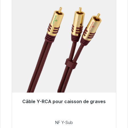
Câble Y-RCA pour caisson de graves
Prêt à être expédié, délai de livraison 48h*
50,99 €
NF Y-Sub