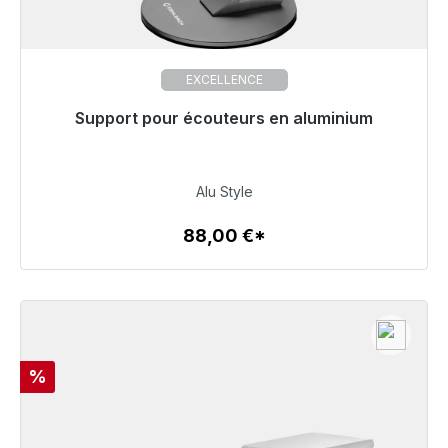
EXCELLENCE
Support pour écouteurs en aluminium
Prêt à être expédié, délai de livraison 48h*
88,00 €
Alu Style
88,00 €*
Détails
Réduction
%