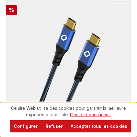
Réduction
%
Ce site Web utilise des cookies pour garantir la meilleure
expérience possible.
Plus d'informations...
PERFORMANCE
Configurer
Refuser
Accepter tous les cookies
USB TYPE-C® Cable
Prêt à être expédié, délai de livraison 48h*