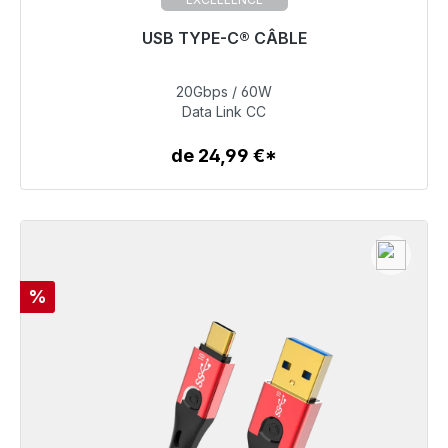
USB TYPE-C® CÂBLE
20Gbps / 60W
39,99 €
Data Link CC
de 24,99 €*
Détails
Réduction
%