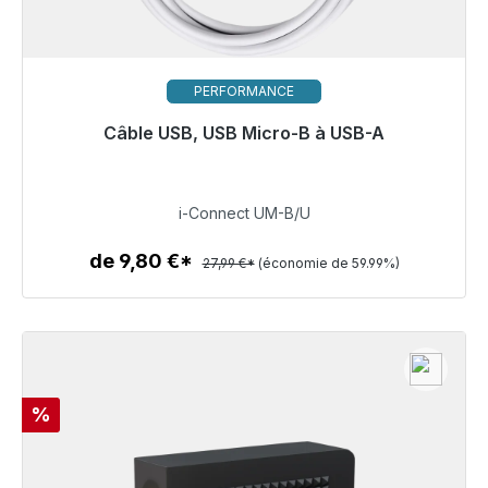
PERFORMANCE
Câble USB, USB Micro-B à USB-A
Prêt à être expédié, délai de livraison 48h*
11,20 €
i-Connect UM-B/U
de 9,80 €*
27,99 €*
(économie de 59.99%)
Détails
Réduction
%