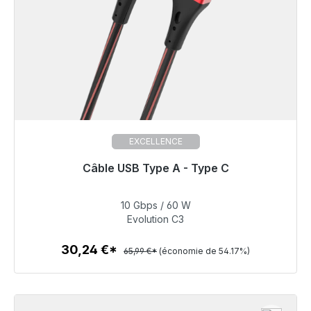
EXCELLENCE
Câble USB Type A - Type C
Prêt à être expédié, délai de livraison 48h*
10 Gbps / 60 W
30,24 €
Evolution C3
30,24 €*
65,99 €*
(économie de 54.17%)
Détails