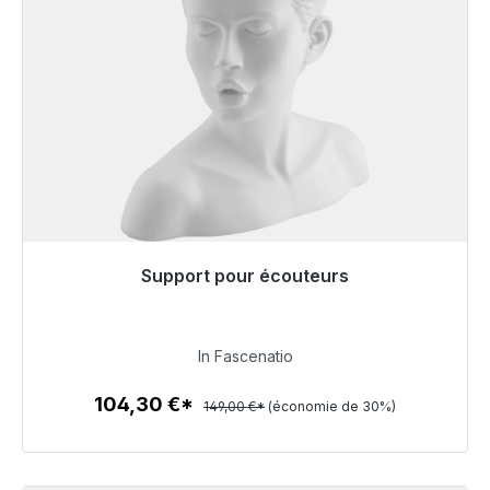
Support pour écouteurs
Prêt à être expédié, délai de livraison 48h*
104,30 €
In Fascenatio
104,30 €*
149,00 €*
(économie de 30%)
Détails