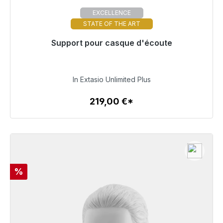
EXCELLENCE
STATE OF THE ART
Support pour casque d'écoute
Prêt à être expédié, délai de livraison 48h*
219,00 €
In Extasio Unlimited Plus
219,00 €*
Détails
Réduction
%