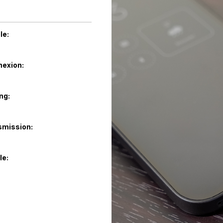
le:
nexion:
ng:
smission:
le: