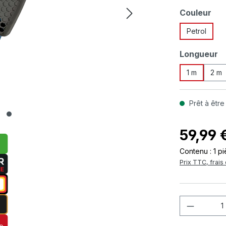
Sélectionn
Couleur
Petrol
Sélectionn
Longueur
1 m
2 m
Prêt à être
59,99 
Contenu :
1 p
Prix TTC, frais 
Quantité