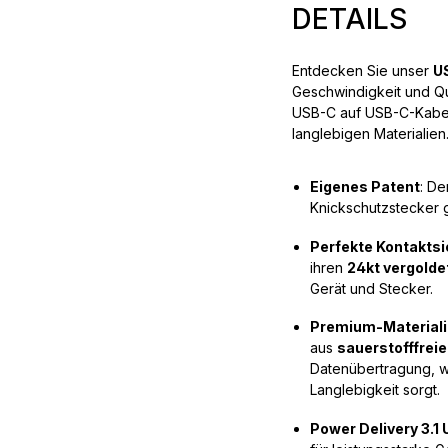
DETAILS
Entdecken Sie unser
U
Geschwindigkeit und Qu
USB-C auf USB-C-Kabel 
langlebigen Materialien
Eigenes Patent
: De
Knickschutzstecker g
Perfekte Kontaktsi
ihren
24kt vergolde
Gerät und Stecker.
Premium-Materialie
aus
sauerstofffrei
Datenübertragung, 
Langlebigkeit sorgt.
Power Delivery 3.1