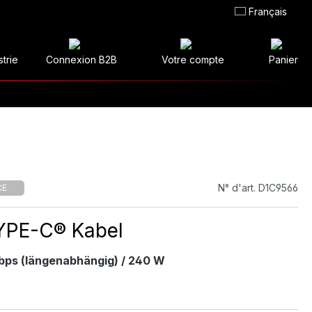
Français
strie
Connexion B2B
Votre compte
Panier
N° d'art. D1C9566
CE
YPE-C® Kabel
Gbps (längenabhängig) / 240 W