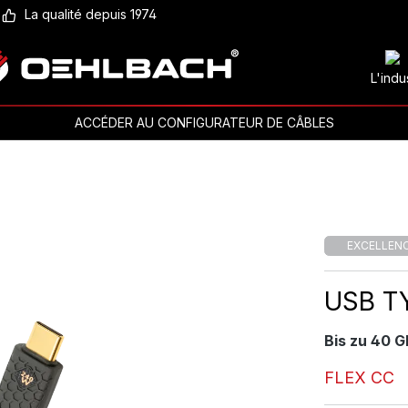
La qualité depuis 1974
L'indu
ACCÉDER AU CONFIGURATEUR DE CÂBLES
EXCELLEN
USB T
Bis zu 40 
FLEX CC