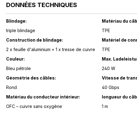
DONNÉES TECHNIQUES
Blindage:
Matériau du câb
triple blindage
TPE
Construction de blindage:
Matériel de con
2 x feuille d'aluminium + 1 x tresse de cuivre
TPE
Couleur:
Max. Ladeleistu
Bleu pétrole
240 W
Géométrie des câbles:
Vitesse de tran
Rond
40 Gbps
Matériau du conducteur intérieur:
longueur du câb
OFC – cuivre sans oxygène
1 m