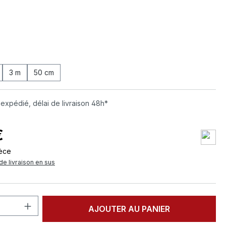
ez
ez
3 m
50 cm
 expédié, délai de livraison 48h*
€
ièce
de livraison en sus
 de produit : Entrez la quantité souhai
AJOUTER AU PANIER