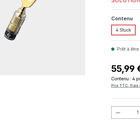
SOLUTION
Sélectionn
Contenu
4 Stück
Prêt à être
55,99 
Contenu :
4 p
Prix TTC, frais 
Quantité