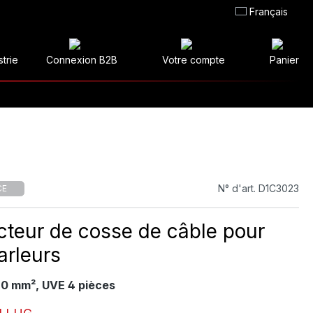
Français
strie
Connexion B2B
Votre compte
Panier
N° d'art. D1C3023
CE
teur de cosse de câble pour
arleurs
,0 mm², UVE 4 pièces