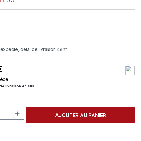
 LUG
ez
 expédié, délai de livraison 48h*
€
ièce
de livraison en sus
 de produit : Entrez la quantité souhai
AJOUTER AU PANIER