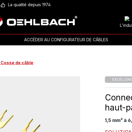
La qualité depuis 1974
L'indu
ACCÉDER AU CONFIGURATEUR DE CÂBLES
 Cosse de câble
EXCELLEN
Connec
haut-p
1,5 mm² à 6