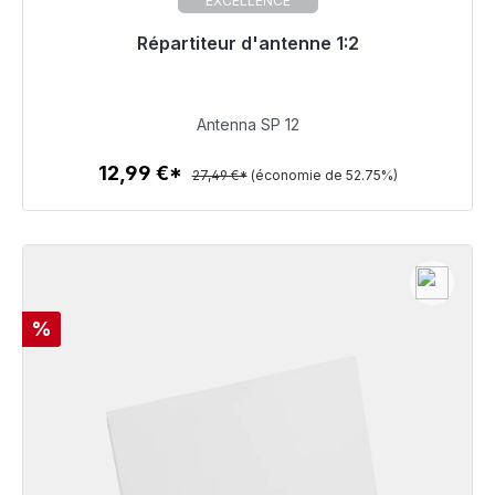
EXCELLENCE
Répartiteur d'antenne 1:2
Prêt à être expédié, délai de livraison 48h*
12,99 €
Antenna SP 12
12,99 €*
27,49 €*
(économie de 52.75%)
Détails
Réduction
%