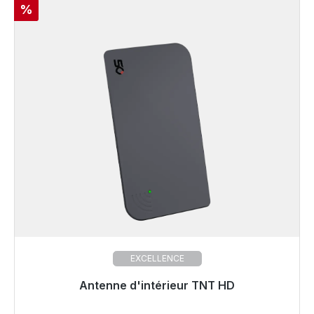
Réduction
%
EXCELLENCE
Antenne d'intérieur TNT HD
Prêt à être expédié, délai de livraison 48h*