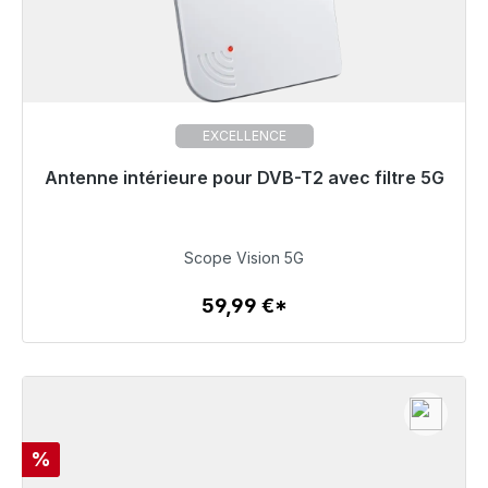
EXCELLENCE
Antenne intérieure pour DVB-T2 avec filtre 5G
Prêt à être expédié, délai de livraison 48h*
59,99 €
Scope Vision 5G
59,99 €*
Détails
Réduction
%