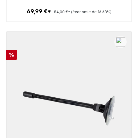
69,99 €*
84,00 €*
(économie de 16.68%)
Détails
Réduction
%