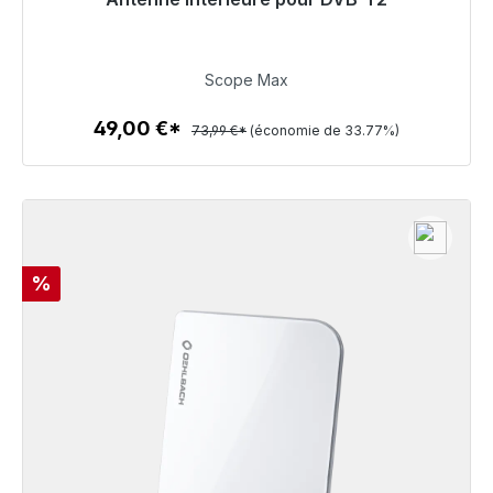
Prêt à être expédié, délai de livraison 48h*
49,00 €
Scope Max
49,00 €*
73,99 €*
(économie de 33.77%)
Détails
Réduction
%