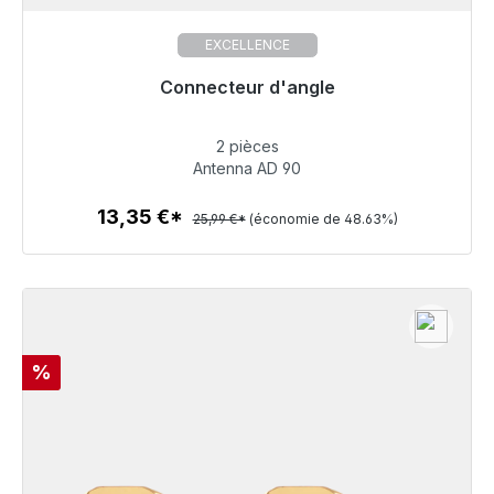
EXCELLENCE
Connecteur d'angle
Prêt à être expédié, délai de livraison 48h*
2 pièces
13,35 €
Antenna AD 90
13,35 €*
25,99 €*
(économie de 48.63%)
Détails
Réduction
%