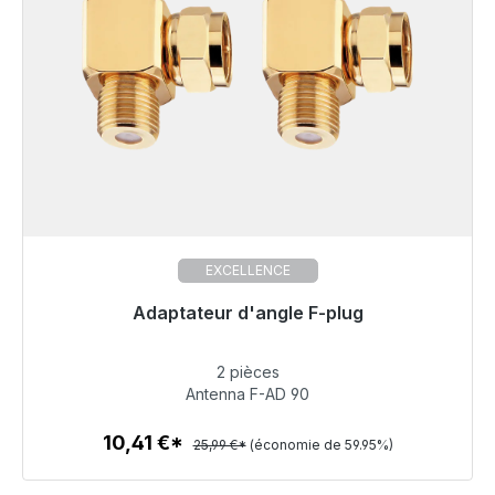
EXCELLENCE
Adaptateur d'angle F-plug
Prêt à être expédié, délai de livraison 48h*
2 pièces
10,41 €
Antenna F-AD 90
10,41 €*
25,99 €*
(économie de 59.95%)
Détails