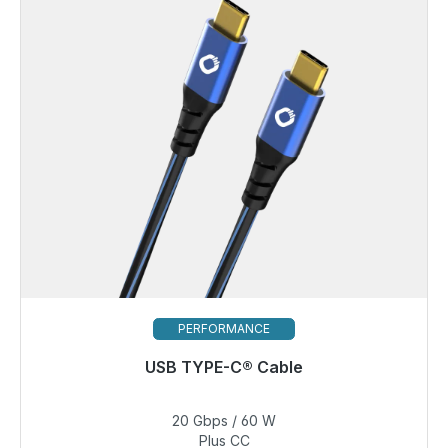
PERFORMANCE
USB TYPE-C® Cable
Prêt à être expédié, délai de livraison 48h*
20 Gbps / 60 W
27,49 €
Plus CC