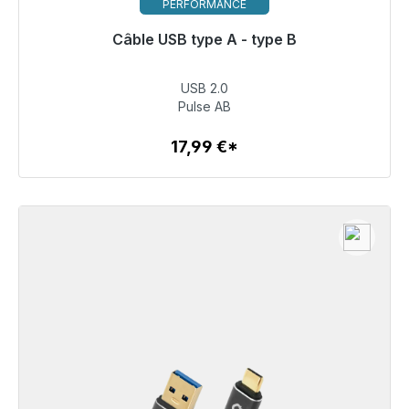
PERFORMANCE
Câble USB type A - type B
Prêt à être expédié, délai de livraison 48h*
USB 2.0
17,99 €
Pulse AB
17,99 €*
Détails