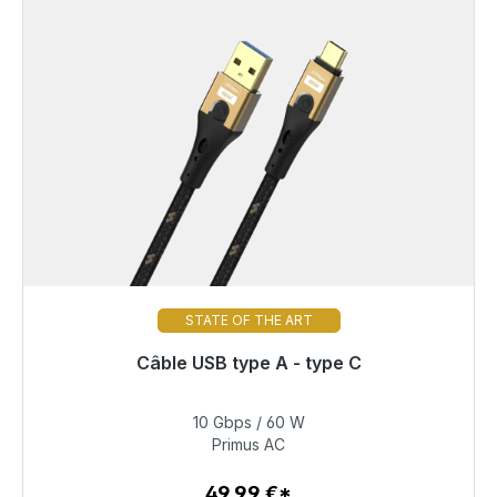
STATE OF THE ART
Câble USB type A - type C
Prêt à être expédié, délai de livraison 48h*
10 Gbps / 60 W
49,99 €
Primus AC
49,99 €*