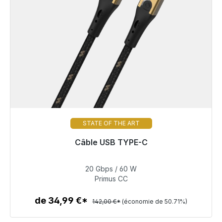
STATE OF THE ART
Câble USB TYPE-C
Prêt à être expédié, délai de livraison 48h*
20 Gbps / 60 W
69,99 €
Primus CC
de 34,99 €*
142,00 €*
(économie de 50.71%)
Détails