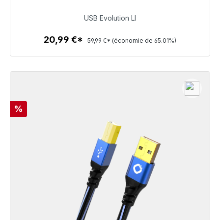
20,99 €
USB Evolution LI
20,99 €*
59,99 €*
(économie de 65.01%)
Détails
Réduction
%