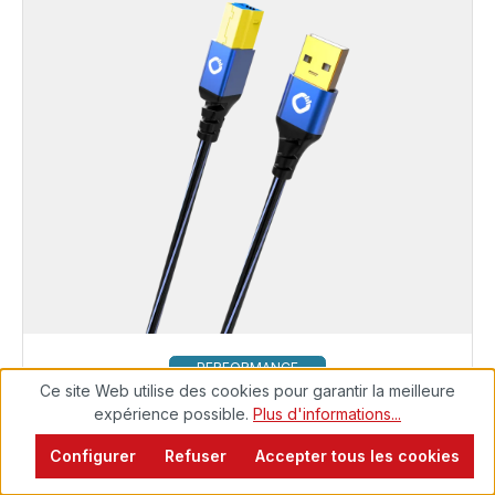
PERFORMANCE
Ce site Web utilise des cookies pour garantir la meilleure
Câble USB 3.2 Gen 2 type A vers type B
expérience possible.
Plus d'informations...
Prêt à être expédié, délai de livraison 48h*
Configurer
Refuser
Accepter tous les cookies
7,00 €
USB Plus B3