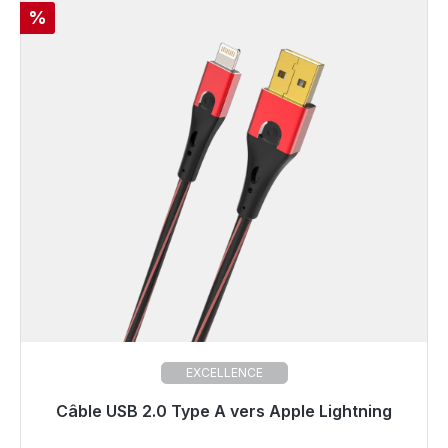
Réduction
%
EXCELLENCE
Câble USB 2.0 Type A vers Apple Lightning
Prêt à être expédié, délai de livraison 48h*