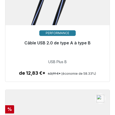
PERFORMANCE
Câble USB 2.0 de type A à type B
Prêt à être expédié, délai de livraison 48h*
18,33 €
USB Plus B
de 12,83 €*
43,99 €*
(économie de 58.33%)
Détails
Réduction
%