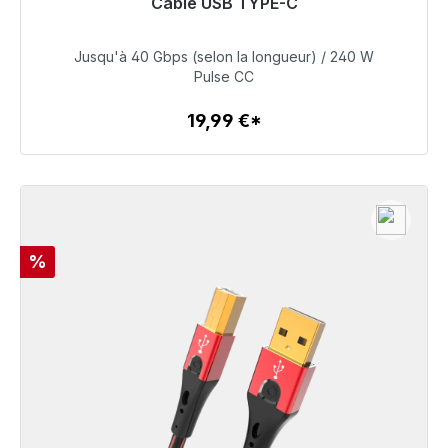
Câble USB TYPE-C
Prêt à être expédié, délai de livraison 48h*
Jusqu'à 40 Gbps (selon la longueur) / 240 W
19,99 €
Pulse CC
19,99 €*
Détails
Réduction
%