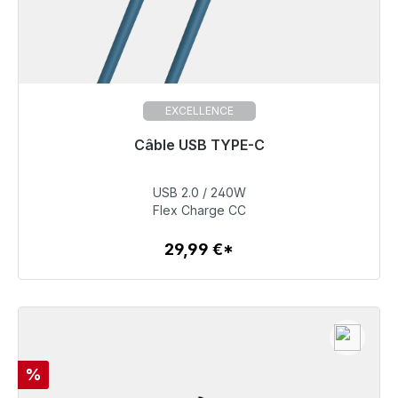
EXCELLENCE
Câble USB TYPE-C
Prêt à être expédié, délai de livraison 48h*
USB 2.0 / 240W
29,99 €
Flex Charge CC
29,99 €*
Détails
Réduction
%