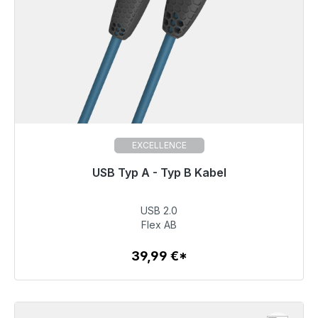
EXCELLENCE
USB Typ A - Typ B Kabel
Prêt à être expédié, délai de livraison 48h*
USB 2.0
39,99 €
Flex AB
39,99 €*
Détails