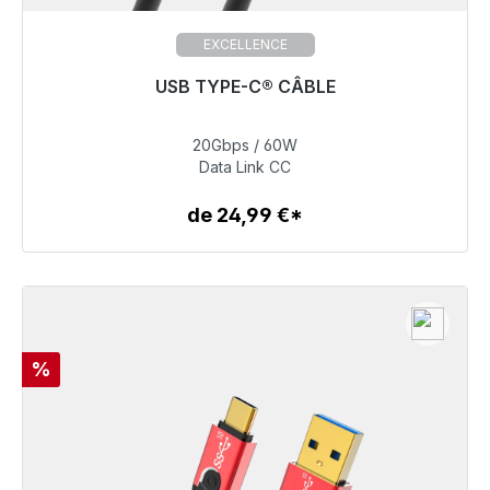
EXCELLENCE
USB TYPE-C® CÂBLE
20Gbps / 60W
39,99 €
Data Link CC
de 24,99 €*
Détails
Réduction
%