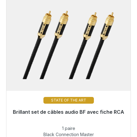
STATE OF THE ART
Brillant set de câbles audio BF avec fiche RCA
Prêt à être expédié, délai de livraison 48h*
1 paire
494,00 €
Black Connection Master