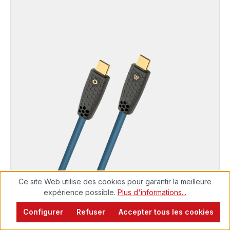
Ce site Web utilise des cookies pour garantir la meilleure
EXCELLENCE
expérience possible.
Plus d'informations...
USB TYPE-C® Kabel
Configurer
Refuser
Accepter tous les cookies
Prêt à être expédié, délai de livraison 48h*