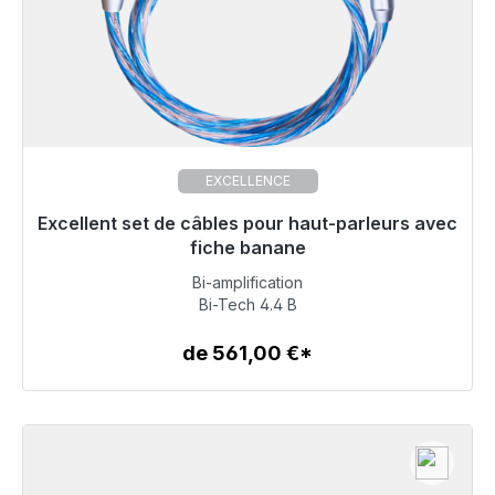
EXCELLENCE
Excellent set de câbles pour haut-parleurs avec
Prêt à être expédié, délai de livraison 48h*
fiche banane
Bi-amplification
705,00 €
Bi-Tech 4.4 B
de 561,00 €*
Détails