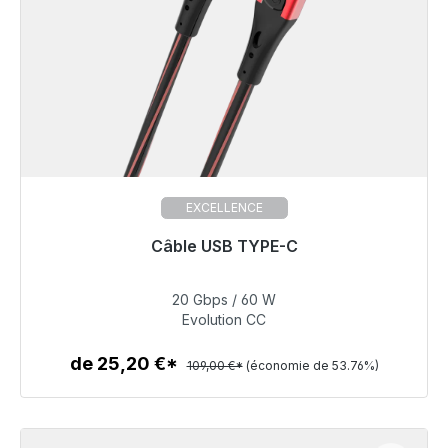
EXCELLENCE
Câble USB TYPE-C
Prêt à être expédié, délai de livraison 48h*
20 Gbps / 60 W
50,40 €
Evolution CC
de 25,20 €*
109,00 €*
(économie de 53.76%)
Détails