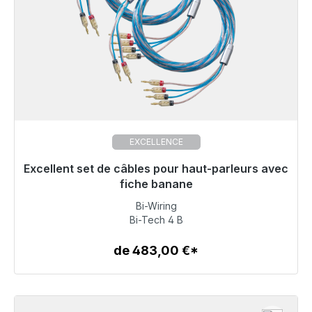
EXCELLENCE
Excellent set de câbles pour haut-parleurs avec
Prêt à être expédié, délai de livraison 48h*
fiche banane
Bi-Wiring
720,00 €
Bi-Tech 4 B
de 483,00 €*
Détails