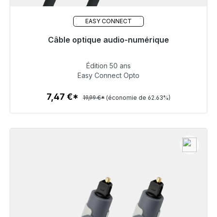
EASY CONNECT
Câble optique audio-numérique
Prêt à être expédié, délai de livraison 48h*
Édition 50 ans
7,47 €
Easy Connect Opto
7,47 €*
19,99 €*
(économie de 62.63%)
Détails