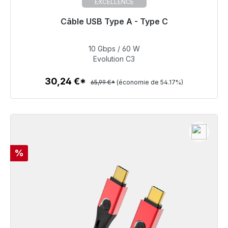
EXCELLENCE
Câble USB Type A - Type C
Prêt à être expédié, délai de livraison 48h*
10 Gbps / 60 W
30,24 €
Evolution C3
30,24 €*
65,99 €*
(économie de 54.17%)
Détails
Réduction
%