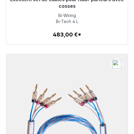
Prêt à être expédié, délai de livraison 48h*
cosses
Bi-Wiring
483,00 €
Bi-Tech 4 L
483,00 €*
Détails