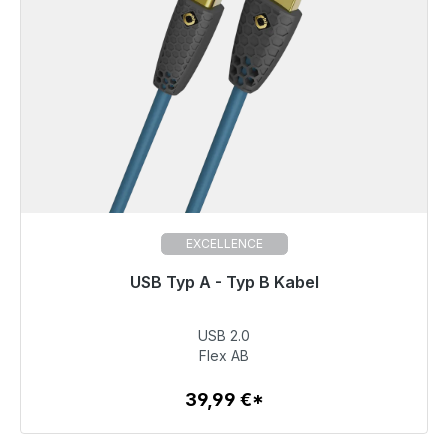
EXCELLENCE
USB Typ A - Typ B Kabel
Prêt à être expédié, délai de livraison 48h*
USB 2.0
39,99 €
Flex AB
39,99 €*
Détails