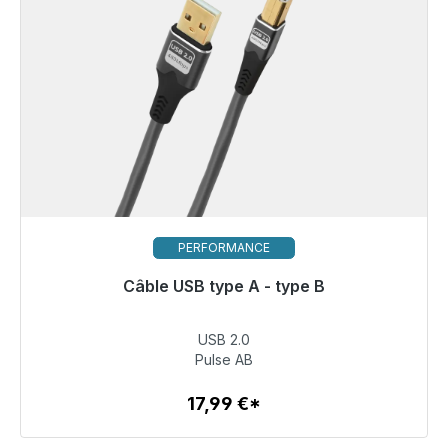
PERFORMANCE
Câble USB type A - type B
Prêt à être expédié, délai de livraison 48h*
USB 2.0
17,99 €
Pulse AB
17,99 €*
Détails