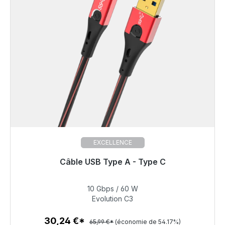
EXCELLENCE
Câble USB Type A - Type C
Prêt à être expédié, délai de livraison 48h*
10 Gbps / 60 W
30,24 €
Evolution C3
30,24 €*
65,99 €*
(économie de 54.17%)