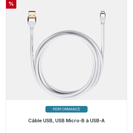
Réduction
%
PERFORMANCE
Câble USB, USB Micro-B à USB-A
Prêt à être expédié, délai de livraison 48h*