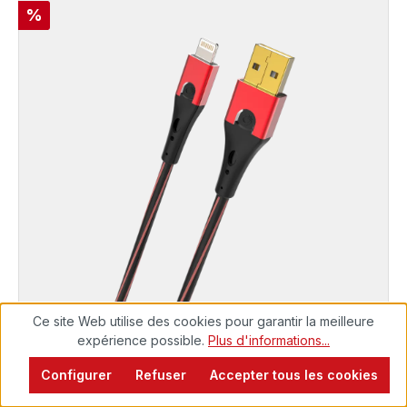
Réduction
%
Ce site Web utilise des cookies pour garantir la meilleure
EXCELLENCE
expérience possible.
Plus d'informations...
Câble USB 2.0 Type A vers Apple Lightning
Configurer
Refuser
Accepter tous les cookies
Prêt à être expédié, délai de livraison 48h*