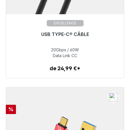
EXCELLENCE
USB TYPE-C® CÂBLE
20Gbps / 60W
39,99 €
Data Link CC
de 24,99 €*
Détails
Réduction
%