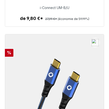
11,20 €
i-Connect UM-B/U
de 9,80 €*
27,99 €*
(économie de 59.99%)
Détails
Réduction
%