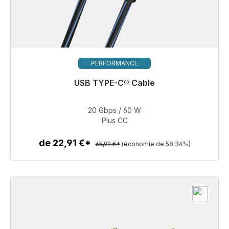
PERFORMANCE
USB TYPE-C® Cable
Prêt à être expédié, délai de livraison 48h*
20 Gbps / 60 W
27,49 €
Plus CC
de 22,91 €*
65,99 €*
(économie de 58.34%)
Détails