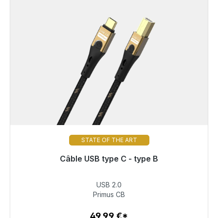
STATE OF THE ART
Câble USB type C - type B
Prêt à être expédié, délai de livraison 48h*
USB 2.0
49,99 €
Primus CB
49,99 €*