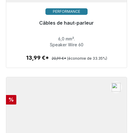
PERFORMANCE
Câbles de haut-parleur
Prêt à être expédié, délai de livraison 48h*
6,0 mm².
13,99 €
Speaker Wire 60
13,99 €*
20,99 €*
(économie de 33.35%)
Détails
Réduction
%