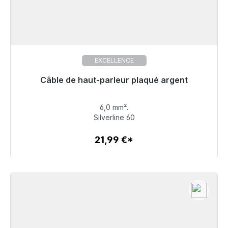
EXCELLENCE
Câble de haut-parleur plaqué argent
Prêt à être expédié, délai de livraison 48h*
6,0 mm².
21,99 €
Silverline 60
21,99 €*
Détails