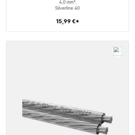
4,0 mm².
15,99 €
Silverline 40
15,99 €*
Détails