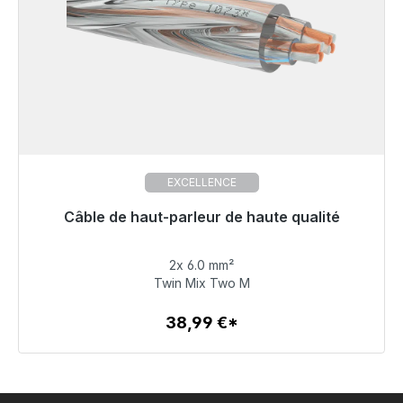
EXCELLENCE
Câble de haut-parleur de haute qualité
Prêt à être expédié, délai de livraison 48h*
2x 6.0 mm²
38,99 €
Twin Mix Two M
38,99 €*
Détails