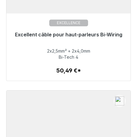
EXCELLENCE
Excellent câble pour haut-parleurs Bi-Wiring
Prêt à être expédié, délai de livraison 48h*
2x2,5mm² + 2x4,0mm
50,49 €
Bi-Tech 4
50,49 €*
Détails