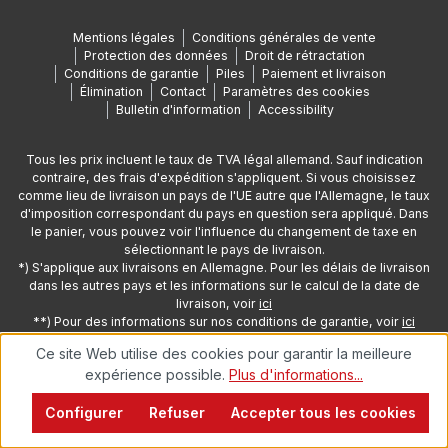
Mentions légales
Conditions générales de vente
Protection des données
Droit de rétractation
Conditions de garantie
Piles
Paiement et livraison
Élimination
Contact
Paramètres des cookies
Bulletin d'information
Accessibility
Tous les prix incluent le taux de TVA légal allemand. Sauf indication
contraire, des frais d'expédition s'appliquent. Si vous choisissez
comme lieu de livraison un pays de l'UE autre que l'Allemagne, le taux
d'imposition correspondant du pays en question sera appliqué. Dans
le panier, vous pouvez voir l'influence du changement de taxe en
sélectionnant le pays de livraison.
*) S'applique aux livraisons en Allemagne. Pour les délais de livraison
dans les autres pays et les informations sur le calcul de la date de
livraison, voir
ici
**) Pour des informations sur nos conditions de garantie, voir
ici
Ce site Web utilise des cookies pour garantir la meilleure
expérience possible.
Plus d'informations...
© 2026 Copyright par Oehlbach® Kabel GmbH
Configurer
Refuser
Accepter tous les cookies