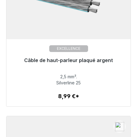
EXCELLENCE
Câble de haut-parleur plaqué argent
Prêt à être expédié, délai de livraison 48h*
2,5 mm².
8,99 €
Silverline 25
8,99 €*
Détails