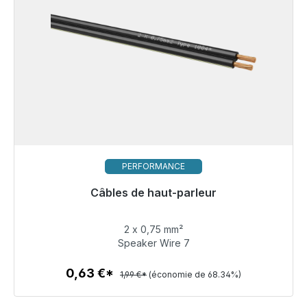
PERFORMANCE
Câbles de haut-parleur
Prêt à être expédié, délai de livraison 48h*
2 x 0,75 mm²
0,63 €
Speaker Wire 7
0,63 €*
1,99 €*
(économie de 68.34%)
Détails