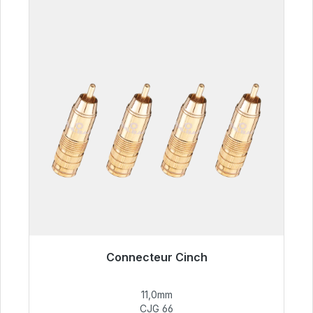
Connecteur Cinch
Prêt à être expédié, délai de livraison 48h*
11,0mm
55,99 €
CJG 66