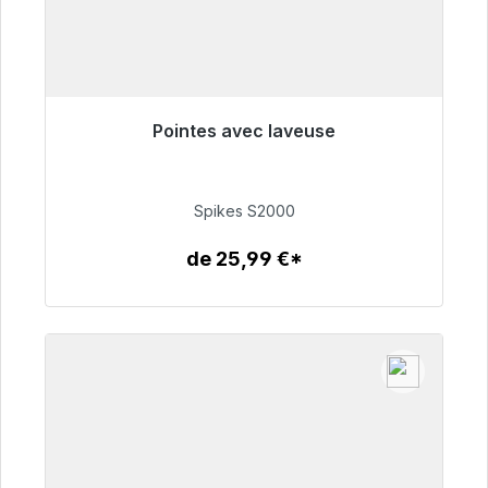
Pointes avec laveuse
Prêt à être expédié, délai de livraison 48h*
51,49 €
Spikes S2000
de 25,99 €*
Détails