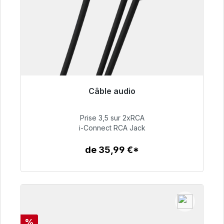
Câble audio
Prêt à être expédié, délai de livraison 48h*
Prise 3,5 sur 2xRCA
51,99 €
i-Connect RCA Jack
de 35,99 €*
Détails
Réduction
%