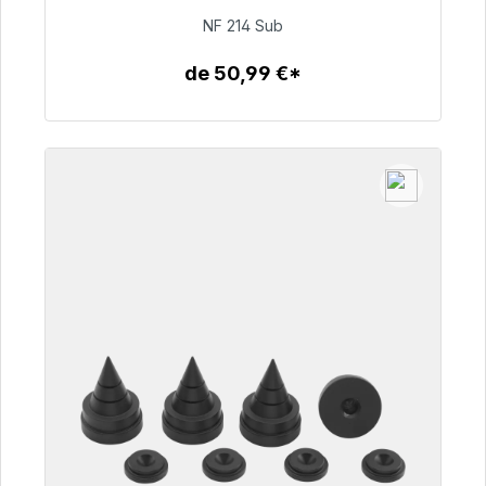
94,00 €
NF 214 Sub
de 50,99 €*
Détails