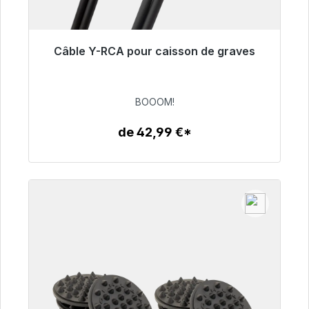
Câble Y-RCA pour caisson de graves
Prêt à être expédié, délai de livraison 48h*
53,49 €
BOOOM!
de 42,99 €*
Détails