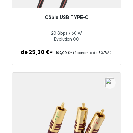
Câble USB TYPE-C
Prêt à être expédié, délai de livraison 48h*
20 Gbps / 60 W
50,40 €
Evolution CC
de 25,20 €*
109,00 €*
(économie de 53.76%)
Détails