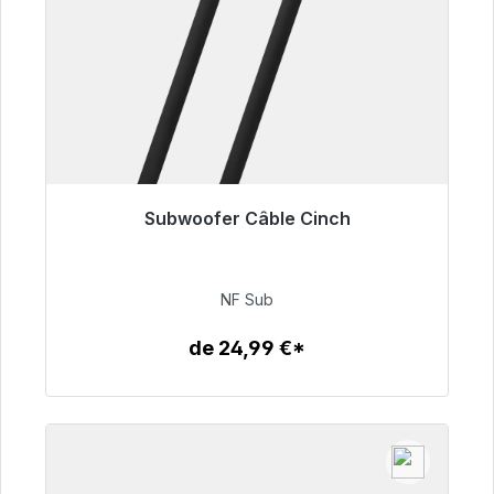
Subwoofer Câble Cinch
Prêt à être expédié, délai de livraison 48h*
63,99 €
NF Sub
de 24,99 €*
Détails