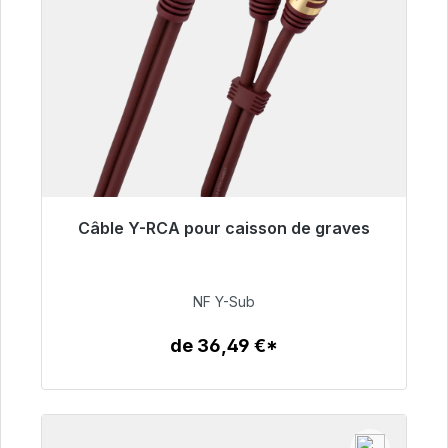
Câble Y-RCA pour caisson de graves
Prêt à être expédié, délai de livraison 48h*
50,99 €
NF Y-Sub
de 36,49 €*
Détails