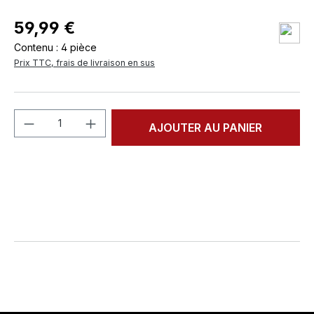
59,99 €
Contenu :
4 pièce
Prix TTC, frais de livraison en sus
Quantité de produit : Entrez la quantité
AJOUTER AU PANIER