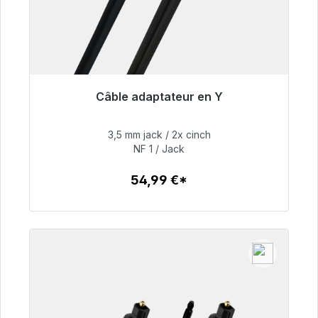
Câble adaptateur en Y
Prêt à être expédié, délai de livraison 48h*
3,5 mm jack / 2x cinch
54,99 €
NF 1 / Jack
54,99 €*
Détails