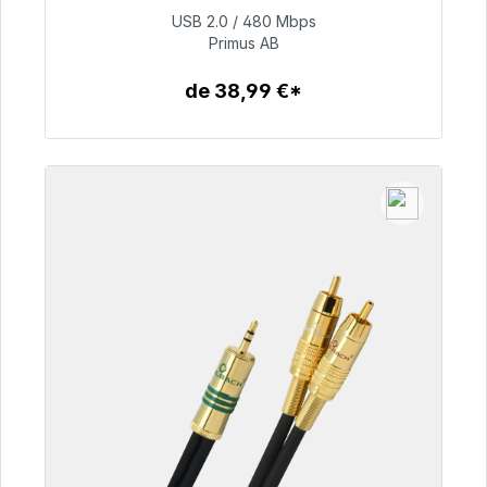
USB 2.0 / 480 Mbps
76,99 €
Primus AB
de 38,99 €*
Détails