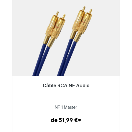
Câble RCA NF Audio
Prêt à être expédié, délai de livraison 48h*
99,00 €
NF 1 Master
de 51,99 €*
Détails