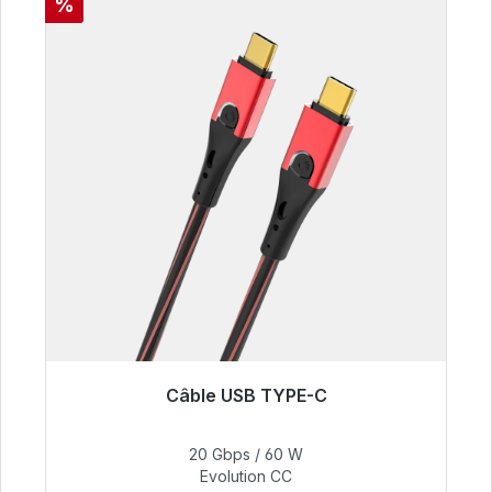
Réduction
%
Câble USB TYPE-C
Prêt à être expédié, délai de livraison 48h*
20 Gbps / 60 W
50,40 €
Evolution CC