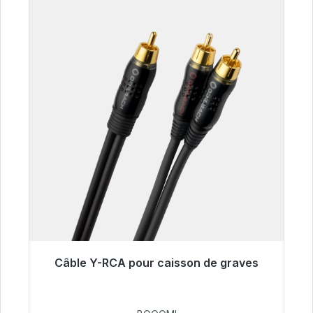
Câble Y-RCA pour caisson de graves
Prêt à être expédié, délai de livraison 48h*
53,49 €