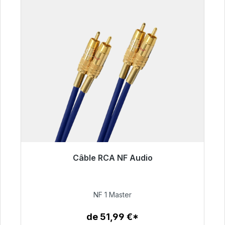
Câble RCA NF Audio
Prêt à être expédié, délai de livraison 48h*
99,00 €
NF 1 Master
de 51,99 €*