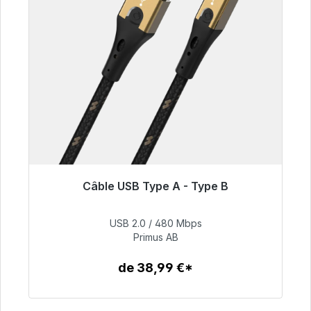
Câble USB Type A - Type B
Prêt à être expédié, délai de livraison 48h*
USB 2.0 / 480 Mbps
76,99 €
Primus AB
de 38,99 €*
Détails