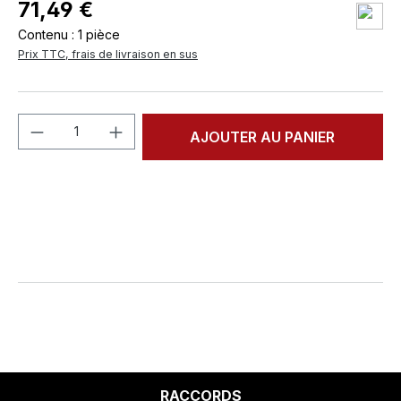
71,49 €
Contenu :
1 pièce
Prix TTC, frais de livraison en sus
Quantité de produit : Entrez la quantité
AJOUTER AU PANIER
RACCORDS