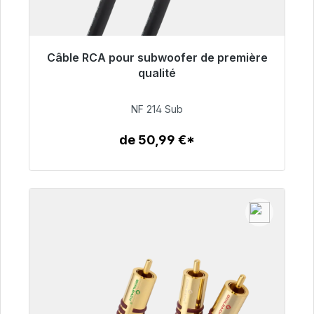
Câble RCA pour subwoofer de première
Prêt à être expédié, délai de livraison 48h*
qualité
94,00 €
NF 214 Sub
de 50,99 €*
Détails