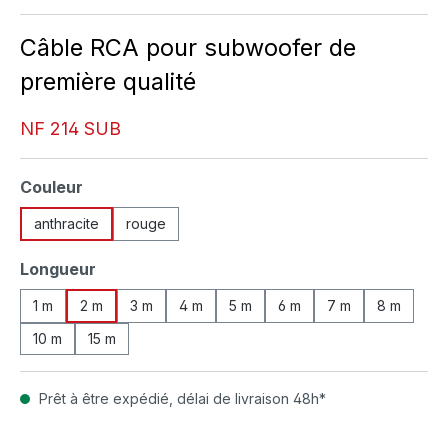
Câble RCA pour subwoofer de
première qualité
NF 214 SUB
Sélectionnez
Couleur
anthracite
rouge
Sélectionnez
Longueur
1 m
2 m
3 m
4 m
5 m
6 m
7 m
8 m
10 m
15 m
Prêt à être expédié, délai de livraison 48h*