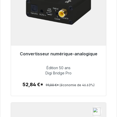
Convertisseur numérique-analogique
Prêt à être expédié, délai de livraison 48h*
Édition 50 ans
52,84 €
Digi Bridge Pro
52,84 €*
99,00 €*
(économie de 46.63%)
Détails