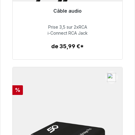
Câble audio
Prêt à être expédié, délai de livraison 48h*
Prise 3,5 sur 2xRCA
51,99 €
i-Connect RCA Jack
de 35,99 €*
Détails
Réduction
%