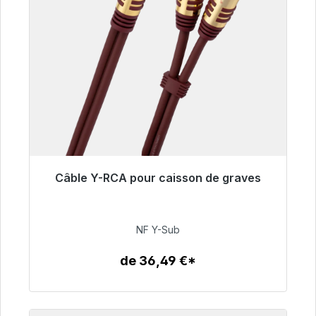
Câble Y-RCA pour caisson de graves
Prêt à être expédié, délai de livraison 48h*
50,99 €
NF Y-Sub
de 36,49 €*
Détails