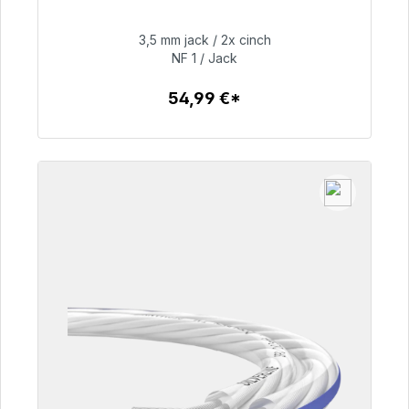
Prêt à être expédié, délai de livraison 48h*
3,5 mm jack / 2x cinch
54,99 €
NF 1 / Jack
54,99 €*
Détails