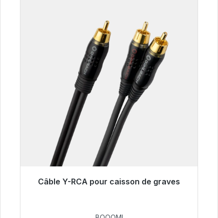
Câble Y-RCA pour caisson de graves
Prêt à être expédié, délai de livraison 48h*
53,49 €
BOOOM!