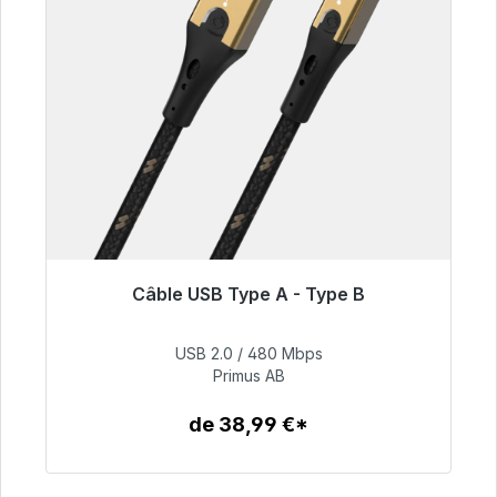
Câble USB Type A - Type B
Prêt à être expédié, délai de livraison 48h*
USB 2.0 / 480 Mbps
76,99 €
Primus AB
de 38,99 €*
Détails