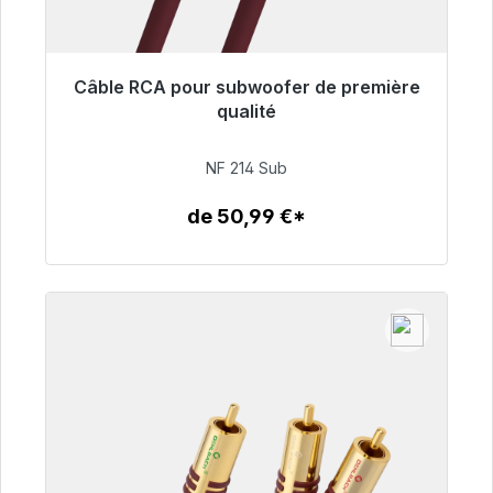
Câble RCA pour subwoofer de première
Prêt à être expédié, délai de livraison 48h*
qualité
94,00 €
NF 214 Sub
de 50,99 €*
Détails