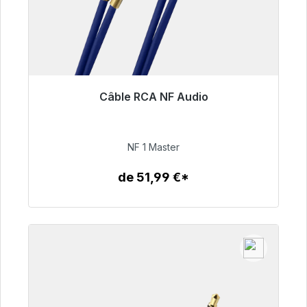
Câble RCA NF Audio
Prêt à être expédié, délai de livraison 48h*
99,00 €
NF 1 Master
de 51,99 €*
Détails