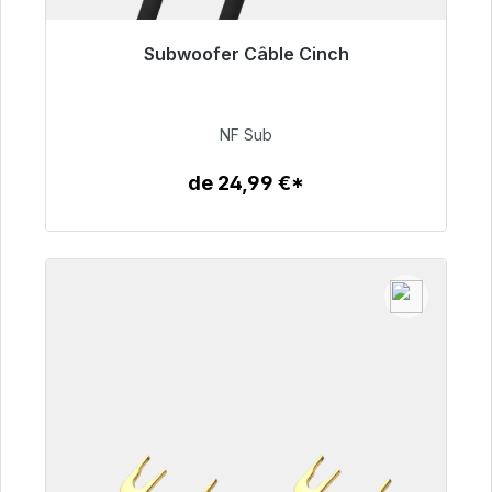
Subwoofer Câble Cinch
Prêt à être expédié, délai de livraison 48h*
63,99 €
NF Sub
de 24,99 €*
Détails