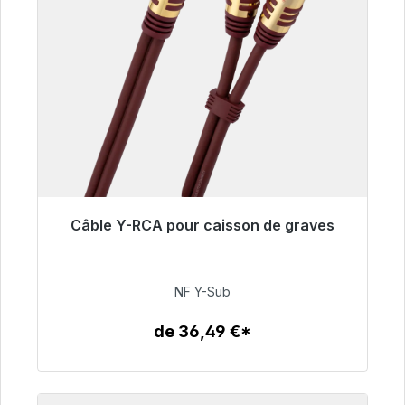
Câble Y-RCA pour caisson de graves
Prêt à être expédié, délai de livraison 48h*
50,99 €
NF Y-Sub
de 36,49 €*
Détails