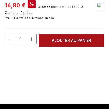
%
16,80 €
39,00 €*
(économie de 56.92%)
Contenu :
1 pièce
Prix TTC, frais de livraison en sus
Quantité de produit : Entrez la quantité
AJOUTER AU PANIER