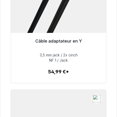
Câble adaptateur en Y
Prêt à être expédié, délai de livraison 48h*
3,5 mm jack / 2x cinch
54,99 €
NF 1 / Jack
54,99 €*
Détails