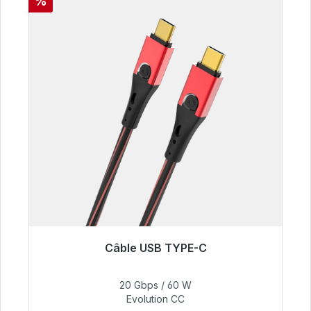
Réduction
%
Câble USB TYPE-C
Prêt à être expédié, délai de livraison 48h*
20 Gbps / 60 W
50,40 €
Evolution CC