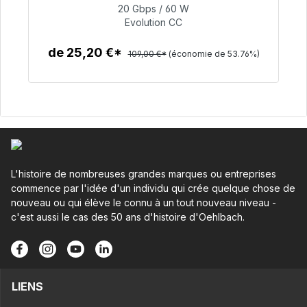
20 Gbps / 60 W
50,40 €
Evolution CC
de 25,20 €*
109,00 €*
(économie de 53.76%)
Détails
L'histoire de nombreuses grandes marques ou entreprises
commence par l'idée d'un individu qui crée quelque chose de
nouveau ou qui élève le connu à un tout nouveau niveau -
c'est aussi le cas des 50 ans d'histoire d'Oehlbach.
LIENS