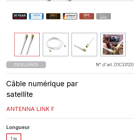
N° d'art. D1C33120
EXCELLENCE
Câble numérique par
satellite
ANTENNA LINK F
Sélectionnez
Longueur
1 m