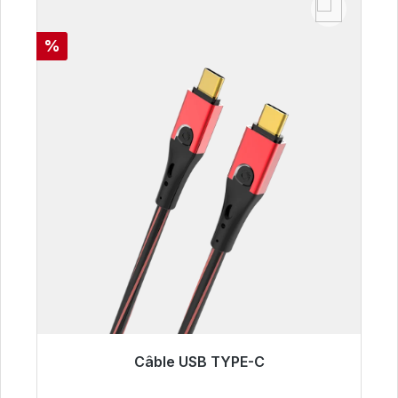
Réduction
%
Câble USB TYPE-C
Prêt à être expédié, délai de livraison 48h*