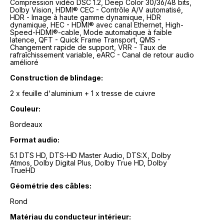
Compression vidéo DSC 1.2, Deep Color 30/36/48 bits,
Dolby Vision, HDMI® CEC - Contrôle A/V automatisé,
HDR - Image à haute gamme dynamique, HDR
dynamique, HEC - HDMI® avec canal Ethernet, High-
Speed-HDMI®-cable, Mode automatique à faible
latence, QFT - Quick Frame Transport, QMS -
Changement rapide de support, VRR - Taux de
rafraîchissement variable, eARC - Canal de retour audio
amélioré
Construction de blindage:
2 x feuille d'aluminium + 1 x tresse de cuivre
Couleur:
Bordeaux
Format audio:
5.1 DTS HD, DTS-HD Master Audio, DTS:X, Dolby
Atmos, Dolby Digital Plus, Dolby True HD, Dolby
TrueHD
Géométrie des câbles:
Rond
Matériau du conducteur intérieur: