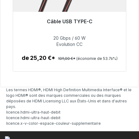
Câble USB TYPE-C
Plus disponible
20 Gbps / 60 W
50,40 €
Evolution CC
de 25,20 €*
109,00 €*
(économie de 53.76%)
Détails
Les termes HDMI®, HDMI High Definition Multimedia Interface® et le
logo HDMI® sont des marques commerciales ou des marques
déposées de HDMI Licensing LLC aux États-Unis et dans d'autres
pays.
licence.hdmi-ultra-haut-debit
licence.hdmi-ultra-haut-debit
licence.x-v-color-espace-couleur-supplementaire