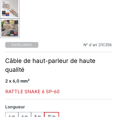
N° d'art. D1C358
EXCELLENCE
Câble de haut-parleur de haute
qualité
2 x 6,0 mm²
RATTLE SNAKE 6 SP-60
Sélectionnez
Longueur
4 m
6 m
8 m
10 m