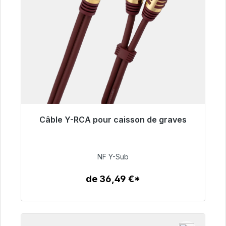
Câble Y-RCA pour caisson de graves
Prêt à être expédié, délai de livraison 48h*
50,99 €
NF Y-Sub
de 36,49 €*
Détails