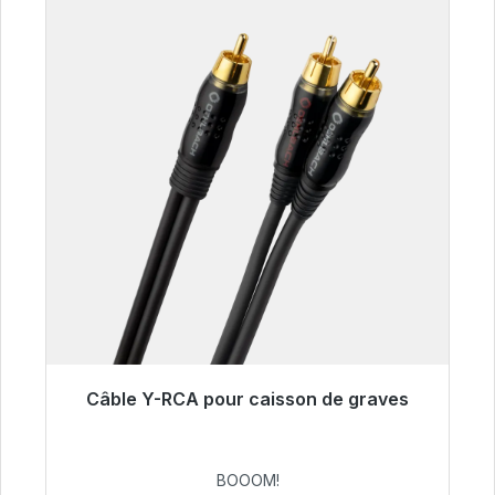
Câble Y-RCA pour caisson de graves
Prêt à être expédié, délai de livraison 48h*
53,49 €
BOOOM!