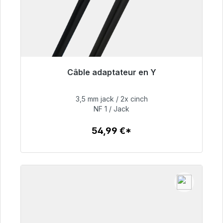
Câble adaptateur en Y
Prêt à être expédié, délai de livraison 48h*
3,5 mm jack / 2x cinch
54,99 €
NF 1 / Jack
54,99 €*
Détails