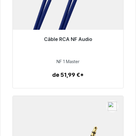
Câble RCA NF Audio
Prêt à être expédié, délai de livraison 48h*
99,00 €
NF 1 Master
de 51,99 €*
Détails