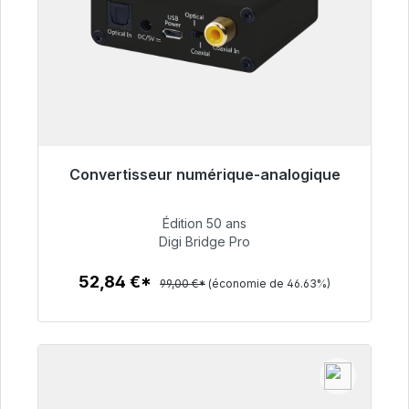
Convertisseur numérique-analogique
Prêt à être expédié, délai de livraison 48h*
Édition 50 ans
52,84 €
Digi Bridge Pro
52,84 €*
99,00 €*
(économie de 46.63%)
Détails