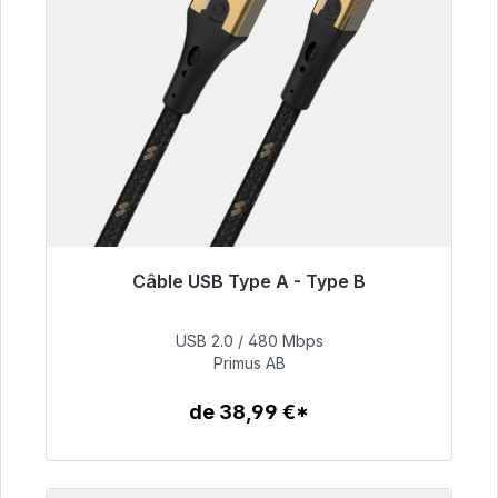
Câble USB Type A - Type B
Prêt à être expédié, délai de livraison 48h*
USB 2.0 / 480 Mbps
76,99 €
Primus AB
de 38,99 €*
Détails