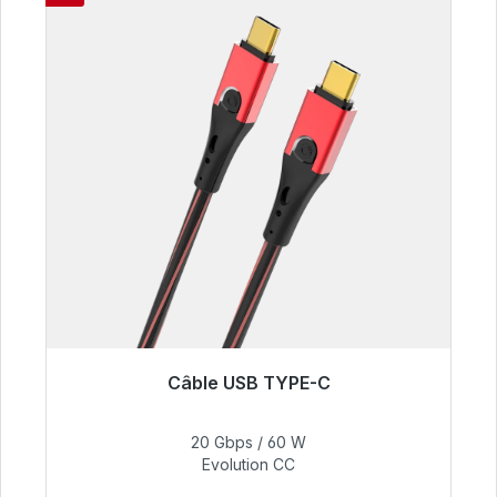
Câble USB TYPE-C
Prêt à être expédié, délai de livraison 48h*
20 Gbps / 60 W
50,40 €
Evolution CC