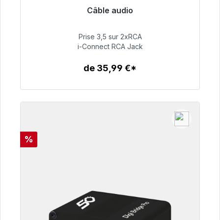
Câble audio
Prêt à être expédié, délai de livraison 48h*
Prise 3,5 sur 2xRCA
51,99 €
i-Connect RCA Jack
de 35,99 €*
Détails
Réduction
%