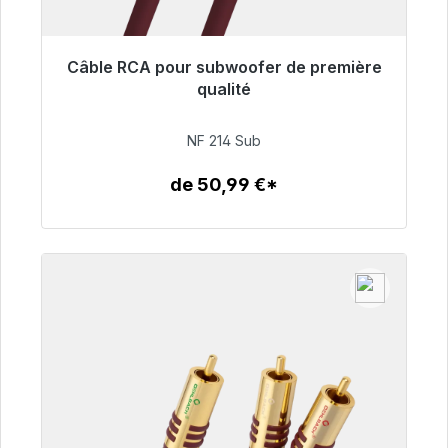
Câble RCA pour subwoofer de première
Prêt à être expédié, délai de livraison 48h*
qualité
94,00 €
NF 214 Sub
de 50,99 €*
Détails