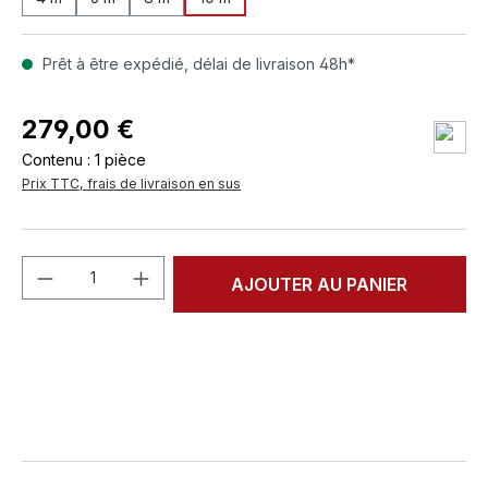
Prêt à être expédié, délai de livraison 48h*
279,00 €
Contenu :
1 pièce
Prix TTC, frais de livraison en sus
Quantité de produit : Entrez la quantité
AJOUTER AU PANIER