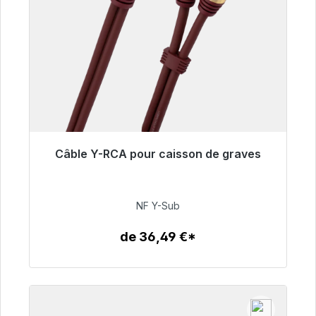
Câble Y-RCA pour caisson de graves
Prêt à être expédié, délai de livraison 48h*
50,99 €
NF Y-Sub
de 36,49 €*
Détails