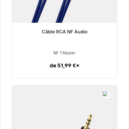
Câble RCA NF Audio
Prêt à être expédié, délai de livraison 48h*
99,00 €
NF 1 Master
de 51,99 €*
Détails