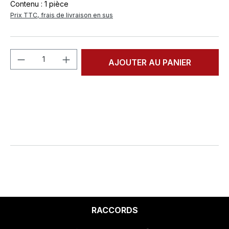
Contenu :
1 pièce
Prix TTC, frais de livraison en sus
Quantité de produit : Entrez la quantité
AJOUTER AU PANIER
RACCORDS