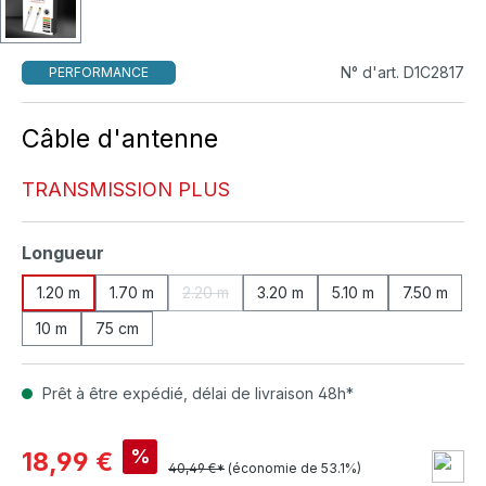
N° d'art. D1C2817
PERFORMANCE
Câble d'antenne
TRANSMISSION PLUS
Sélectionnez
Longueur
1.20 m
1.70 m
2.20 m
3.20 m
5.10 m
7.50 m
(Cette option n'est pas disponible pour le 
10 m
75 cm
Prêt à être expédié, délai de livraison 48h*
%
18,99 €
40,49 €*
(économie de 53.1%)