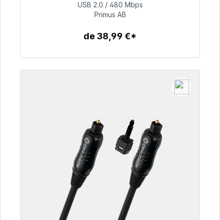
USB 2.0 / 480 Mbps
76,99 €
Primus AB
de 38,99 €*
Détails