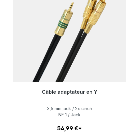
Câble adaptateur en Y
Prêt à être expédié, délai de livraison 48h*
3,5 mm jack / 2x cinch
54,99 €
NF 1 / Jack
54,99 €*
Détails