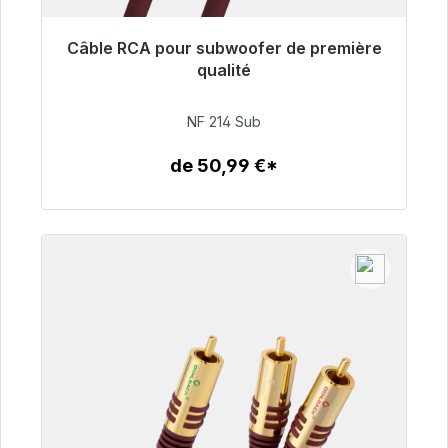
Câble RCA pour subwoofer de première
Prêt à être expédié, délai de livraison 48h*
qualité
94,00 €
NF 214 Sub
de 50,99 €*
Détails