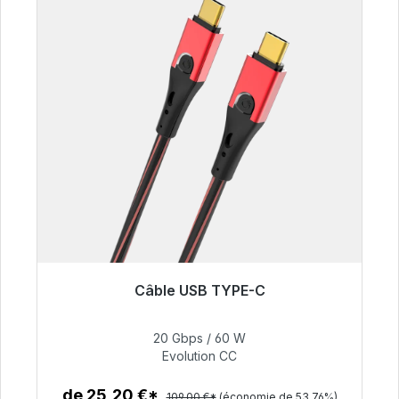
Câble USB TYPE-C
Prêt à être expédié, délai de livraison 48h*
20 Gbps / 60 W
50,40 €
Evolution CC
de 25,20 €*
109,00 €*
(économie de 53.76%)