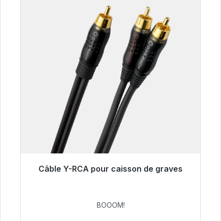
Câble Y-RCA pour caisson de graves
Prêt à être expédié, délai de livraison 48h*
53,49 €
BOOOM!