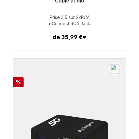
Câble audio
Prêt à être expédié, délai de livraison 48h*
Prise 3,5 sur 2xRCA
51,99 €
i-Connect RCA Jack
de 35,99 €*
Détails
Réduction
%