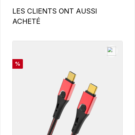
Ignorer la galerie de produits
LES CLIENTS ONT AUSSI
ACHETÉ
Réduction
%