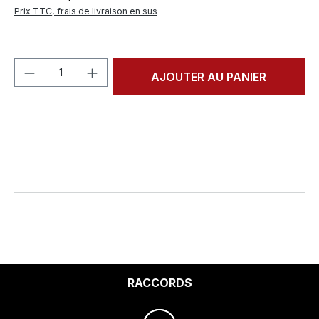
Prix TTC, frais de livraison en sus
Quantité de produit : Entrez la quantité
AJOUTER AU PANIER
RACCORDS