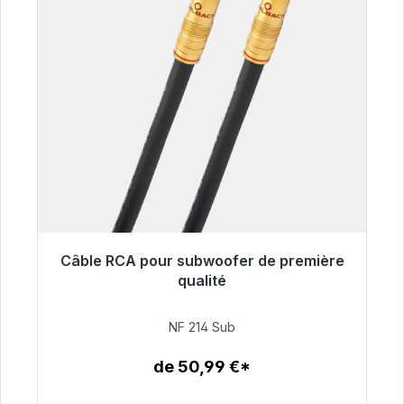
Câble RCA pour subwoofer de première
Prêt à être expédié, délai de livraison 48h*
qualité
94,00 €
NF 214 Sub
de 50,99 €*
Détails