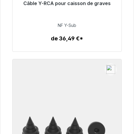
Câble Y-RCA pour caisson de graves
Prêt à être expédié, délai de livraison 48h*
50,99 €
NF Y-Sub
de 36,49 €*
Détails