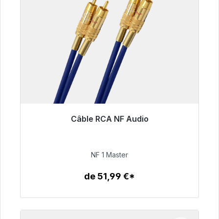
Câble RCA NF Audio
Prêt à être expédié, délai de livraison 48h*
99,00 €
NF 1 Master
de 51,99 €*
Détails