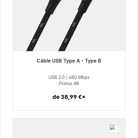
Câble USB Type A - Type B
Prêt à être expédié, délai de livraison 48h*
USB 2.0 / 480 Mbps
76,99 €
Primus AB
de 38,99 €*
Détails