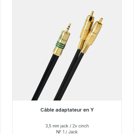
Câble adaptateur en Y
Prêt à être expédié, délai de livraison 48h*
3,5 mm jack / 2x cinch
54,99 €
NF 1 / Jack