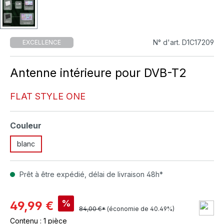
N° d'art. D1C17209
EXCELLENCE
Antenne intérieure pour DVB-T2
FLAT STYLE ONE
Sélectionnez
Couleur
blanc
Prêt à être expédié, délai de livraison 48h*
%
49,99 €
84,00 €*
(économie de 40.49%)
Contenu :
1 pièce