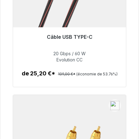
Câble USB TYPE-C
Prêt à être expédié, délai de livraison 48h*
20 Gbps / 60 W
50,40 €
Evolution CC
de 25,20 €*
109,00 €*
(économie de 53.76%)
Détails