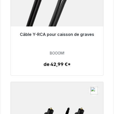
Câble Y-RCA pour caisson de graves
Prêt à être expédié, délai de livraison 48h*
53,49 €
BOOOM!
de 42,99 €*
Détails