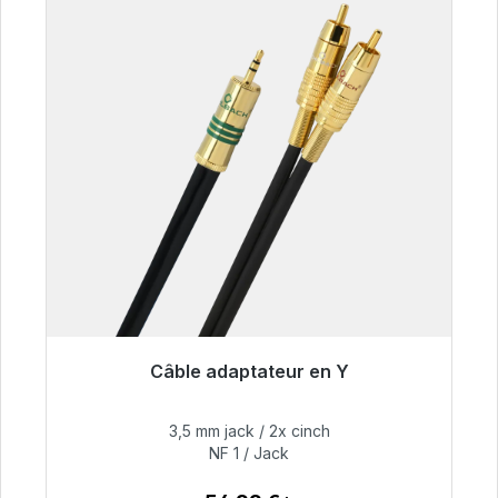
Câble adaptateur en Y
Prêt à être expédié, délai de livraison 48h*
3,5 mm jack / 2x cinch
54,99 €
NF 1 / Jack