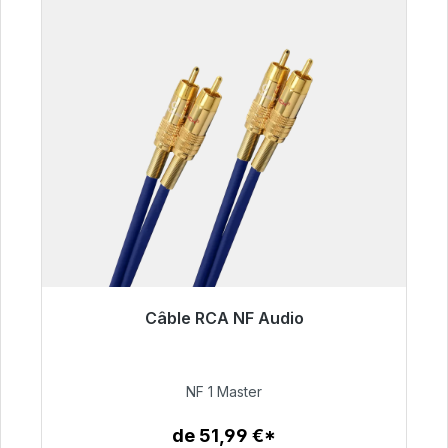
Câble RCA NF Audio
Prêt à être expédié, délai de livraison 48h*
99,00 €
NF 1 Master
de 51,99 €*