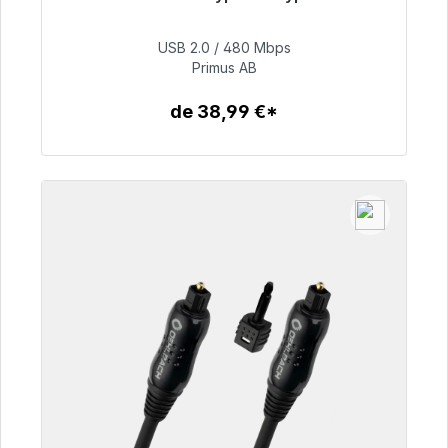
Prêt à être expédié, délai de livraison 48h*
USB 2.0 / 480 Mbps
76,99 €
Primus AB
de 38,99 €*
Détails