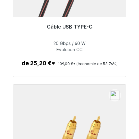
Câble USB TYPE-C
Prêt à être expédié, délai de livraison 48h*
20 Gbps / 60 W
50,40 €
Evolution CC
de 25,20 €*
109,00 €*
(économie de 53.76%)
Détails