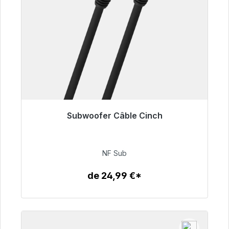
Subwoofer Câble Cinch
Prêt à être expédié, délai de livraison 48h*
63,99 €
NF Sub
de 24,99 €*
Détails