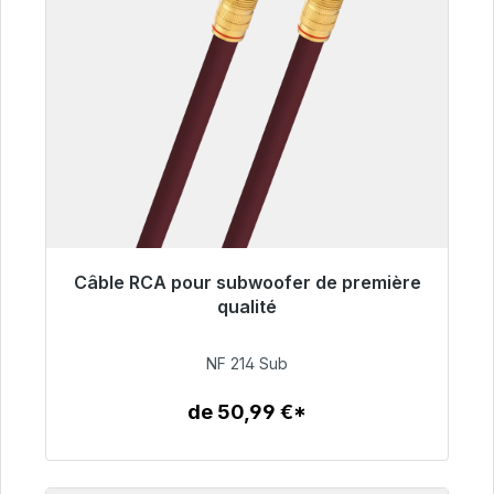
Câble RCA pour subwoofer de première
Prêt à être expédié, délai de livraison 48h*
qualité
94,00 €
NF 214 Sub
de 50,99 €*
Détails