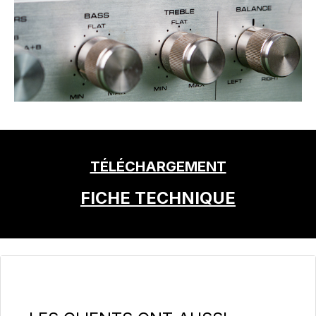
TÉLÉCHARGEMENT
FICHE TECHNIQUE
Ignorer la galerie de produits