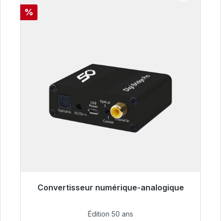
Réduction
%
Convertisseur numérique-analogique
Prêt à être expédié, délai de livraison 48h*
Édition 50 ans