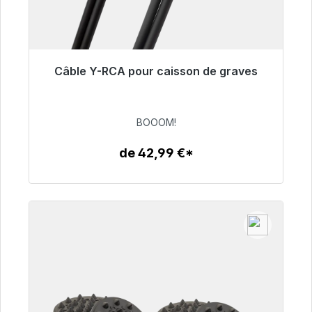
Câble Y-RCA pour caisson de graves
Prêt à être expédié, délai de livraison 48h*
53,49 €
BOOOM!
de 42,99 €*
Détails