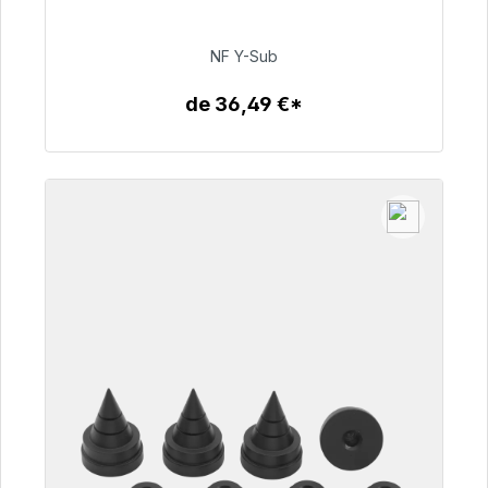
50,99 €
NF Y-Sub
de 36,49 €*
Détails