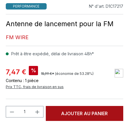
N° d'art. D1C17217
PERFORMANCE
Antenne de lancement pour la FM
FM WIRE
Prêt à être expédié, délai de livraison 48h*
%
7,47 €
15,99 €*
(économie de 53.28%)
Contenu :
1 pièce
Prix TTC, frais de livraison en sus
Quantité de produit : Entrez la quantité
AJOUTER AU PANIER