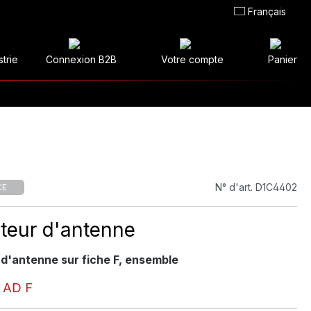
Français
strie
Connexion B2B
Votre compte
Panier
N° d'art. D1C4402
CE
teur d'antenne
 d'antenne sur fiche F, ensemble
 AD F