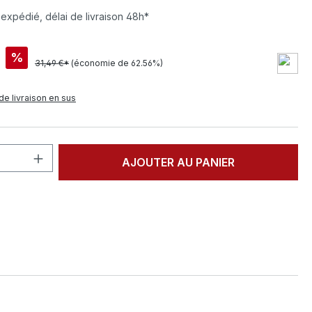
 expédié, délai de livraison 48h*
%
31,49 €*
(économie de 62.56%)
de livraison en sus
 de produit : Entrez la quantité souhai
AJOUTER AU PANIER