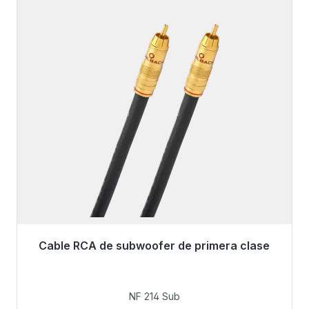
Cable RCA de subwoofer de primera clase
Ya no está disponible
94,00 €
NF 214 Sub