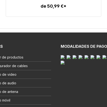
de 50,99 €*
Detalles
ES
MODALIDADES DE PAG
r de productos
gurador de cables
o de video
o de audio
o de antena
o móvil