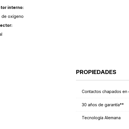
tor interno:
e de oxígeno
ector:
al
PROPIEDADES
Contactos chapados en 
30 años de garantía**
Tecnología Alemana