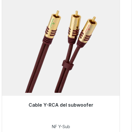
Cable Y-RCA del subwoofer
Ya no está disponible
50,99 €
NF Y-Sub