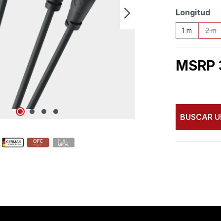
Seleccione
Longitud
1 m
2 m
(Es
MSRP 
BUSCAR U