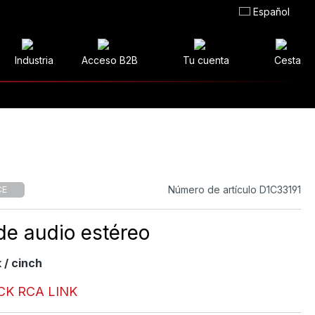
Español
Industria
Acceso B2B
Tu cuenta
Cesta
Número de artículo D1C33191
CE
de audio estéreo
 / cinch
CK RCA LINK