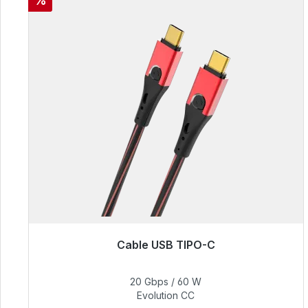
%
Cable USB TIPO-C
Ya no está disponible
20 Gbps / 60 W
50,40 €
Evolution CC