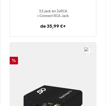
Listo para envío inmediato, plazo de entrega
48h*
3.5 jack en 2xRCA
i-Connect RCA Jack
51,99 €
de 35,99 €*
Detalles
Descuento
%