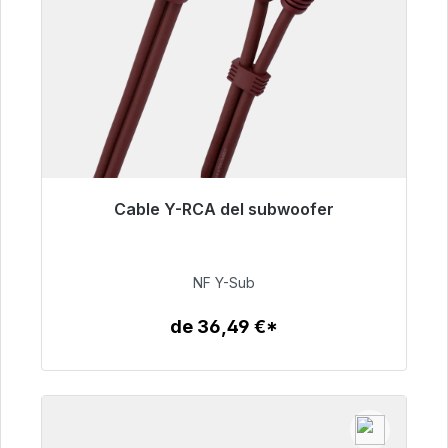
Cable Y-RCA del subwoofer
Listo para envío inmediato, plazo de entrega
48h*
NF Y-Sub
50,99 €
de 36,49 €*
Detalles