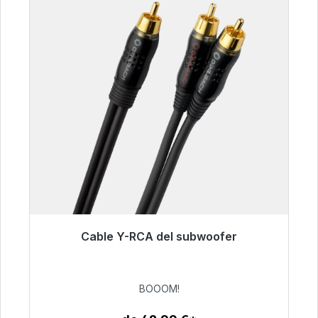
Cable Y-RCA del subwoofer
Listo para envío inmediato, plazo de entrega
48h*
BOOOM!
53,49 €