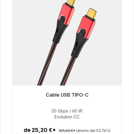
Cable USB TIPO-C
Listo para envío inmediato, plazo de entrega
48h*
20 Gbps / 60 W
Evolution CC
50,40 €
de 25,20 €*
109,00 €*
(ahorro del 53.76%)