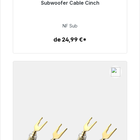
Subwoofer Cable Cinch
Listo para envío inmediato, plazo de entrega
48h*
NF Sub
63,99 €
de 24,99 €*
Detalles