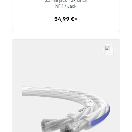
3.5 mm jack / 2x cinch
NF 1 / Jack
54,99 €
54,99 €*
Detalles