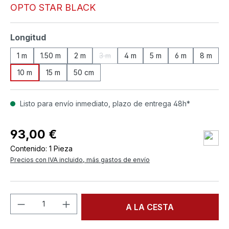
OPTO STAR BLACK
Seleccione
Longitud
1 m
1.50 m
2 m
3 m
4 m
5 m
6 m
8 m
(Esta opción no está disponible en este
10 m
15 m
50 cm
Listo para envío inmediato, plazo de entrega 48h*
93,00 €
Contenido:
1 Pieza
Precios con IVA incluido, más gastos de envío
Cantidad del producto: introduce la can
A LA CESTA