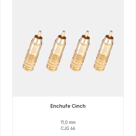
Enchufe Cinch
Listo para envío inmediato, plazo de entrega
48h*
11,0 mm
CJG 66
55,99 €