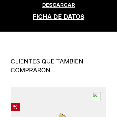
DESCARGAR
FICHA DE DATOS
Omitir la galería de productos
CLIENTES QUE TAMBIÉN
COMPRARON
Descuento
%