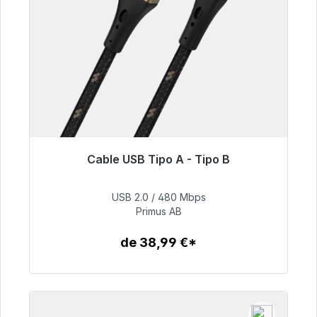
Cable USB Tipo A - Tipo B
Listo para envío inmediato, plazo de entrega
48h*
USB 2.0 / 480 Mbps
Primus AB
76,99 €
de 38,99 €*
Detalles