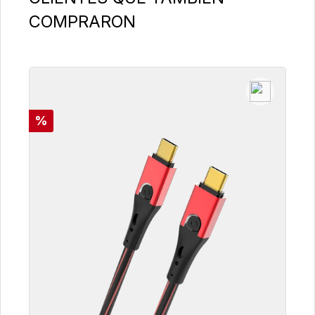
COMPRARON
Descuento
%