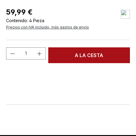
59,99 €
Contenido:
4 Pieza
Precios con IVA incluido, más gastos de envío
Cantidad del producto: introduce la can
A LA CESTA