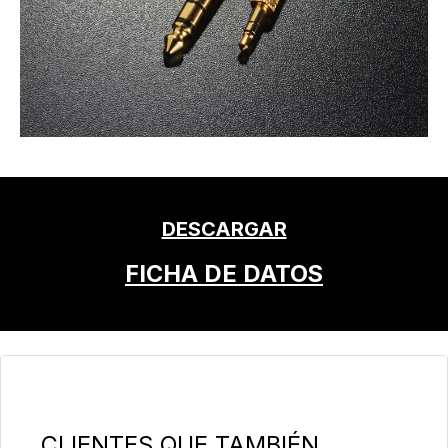
DESCARGAR
FICHA DE DATOS
Omitir la galería de productos
CLIENTES QUE TAMBIÉN