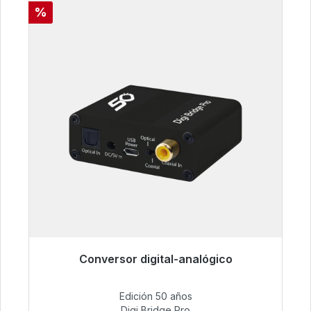
Descuento
%
Conversor digital-analógico
Listo para envío inmediato, plazo de entrega
48h*
Edición 50 años
Digi Bridge Pro