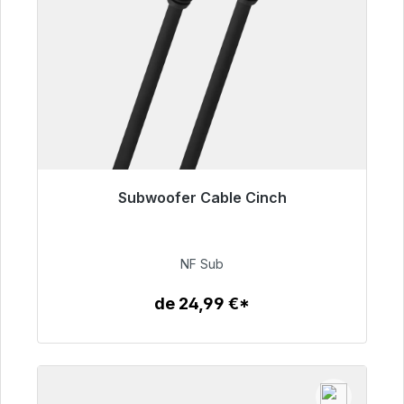
Subwoofer Cable Cinch
Listo para envío inmediato, plazo de entrega
48h*
NF Sub
63,99 €
de 24,99 €*
Detalles