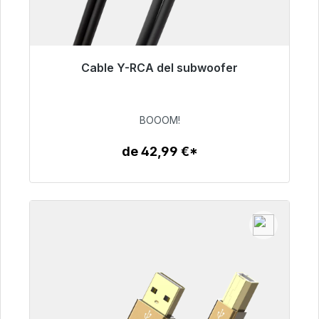
Cable Y-RCA del subwoofer
Listo para envío inmediato, plazo de entrega
48h*
BOOOM!
53,49 €
de 42,99 €*
Detalles