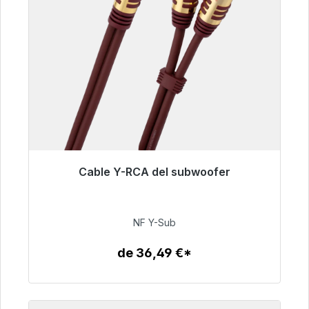
Cable Y-RCA del subwoofer
Listo para envío inmediato, plazo de entrega
48h*
NF Y-Sub
50,99 €
de 36,49 €*
Detalles