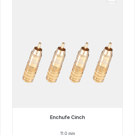
Enchufe Cinch
Listo para envío inmediato, plazo de entrega
48h*
11,0 mm