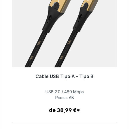
Cable USB Tipo A - Tipo B
Listo para envío inmediato, plazo de entrega
48h*
USB 2.0 / 480 Mbps
Primus AB
76,99 €
de 38,99 €*
Detalles