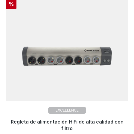
Descuento
%
EXCELLENCE
Regleta de alimentación HiFi de alta calidad con
Listo para envío inmediato, plazo de entrega 48h*
filtro