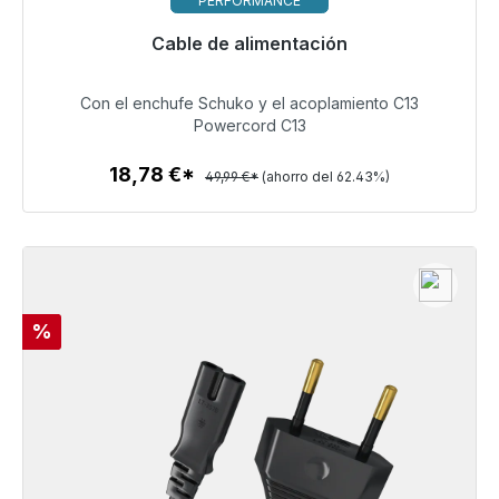
PERFORMANCE
Cable de alimentación
Listo para envío inmediato, plazo de entrega 48h*
Con el enchufe Schuko y el acoplamiento C13
18,78 €
Powercord C13
18,78 €*
49,99 €*
(ahorro del 62.43%)
Detalles
Descuento
%